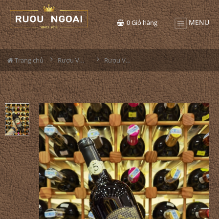
MENU
0
Giỏ hàng
Trang chủ
Rượu Vang
Rượu Vang Ý Romance Cinque Stelle