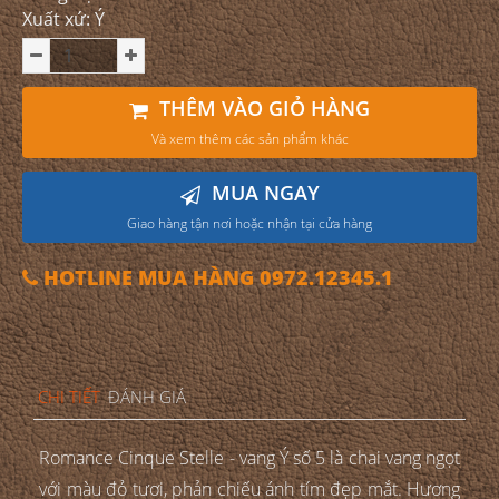
Xuất xứ: Ý
THÊM VÀO GIỎ HÀNG
Và xem thêm các sản phẩm khác
MUA NGAY
Giao hàng tận nơi hoặc nhận tại cửa hàng
HOTLINE MUA HÀNG 0972.12345.1
CHI TIẾT
ĐÁNH GIÁ
Romance Cinque Stelle - vang Ý số 5 là chai vang ngọt
với màu đỏ tươi, phản chiếu ánh tím đẹp mắt. Hương