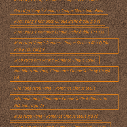
Giá rượu Vang Ý Romance Cinque Stelle bao nhiêu
Rượu Vang Ý Romance Cinque Stelle ở đâu giá rẻ
Rượu Vang Ý Romance Cinque Stelle ở đâu TP.HCM
Mua rượu Vang Ý Romance Cinque Stelle ở đâu Q.Tân
Phú Rượu Vang Ý
Shop rượu bán Vang Ý Romance Cinque Stelle
Nơi bán rượu Vang Ý Romance Cinque Stelle uy tín giá
tốt
Cửa hàng rượu Vang Ý Romance Cinque Stelle
Nên mua Vang Ý Romance Cinque Stelle ở đâu uy tín
Nơi bán rượu Va
Mua rượu Vang Ý Romance Cinque Stelle giá rẻ
Shop bán rượu Vang Ý Romance Cinque Stelle uy tín