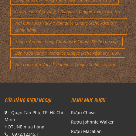
ở đâu bán rượu Vang Ý Romance Cinque Stelle xách tay
Nơi bán rượu Vang Ý Romance Cinque Stelle xách tay
chính hãng
Shop rượu bán Vang Ý Romance Cinque Stelle cao cấp
Bán rượu Vang Ý Romance Cinque Stelle xách tay 100%
Nơi bán rượu Vang Ý Romance Cinque Stelle cao cấp
CỬA HÀNG RƯỢU NGOẠI
DANH MỤC RƯỢU
Quận Tân Phú, TP. Hồ Chí
Rượu Chivas
Minh
Rượu Johnnie Walker
HOTLINE mua hàng
Rượu Macallan
0972.12345.1