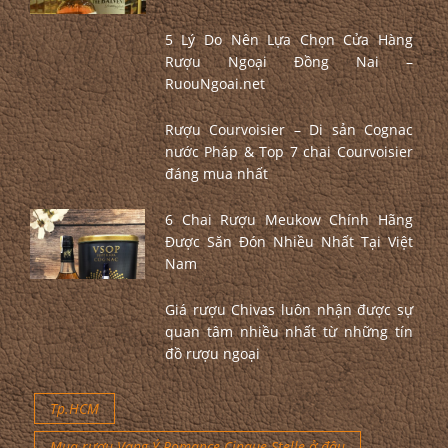
5 Lý Do Nên Lựa Chọn Cửa Hàng
Rượu Ngoại Đồng Nai –
RuouNgoai.net
Rượu Courvoisier – Di sản Cognac
nước Pháp & Top 7 chai Courvoisier
đáng mua nhất
6 Chai Rượu Meukow Chính Hãng
Được Săn Đón Nhiều Nhất Tại Việt
Nam
Giá rượu Chivas luôn nhận được sự
quan tâm nhiều nhất từ những tín
đồ rượu ngoại
Tp.HCM
Mua rượu Vang Ý Romance Cinque Stelle ở đâu