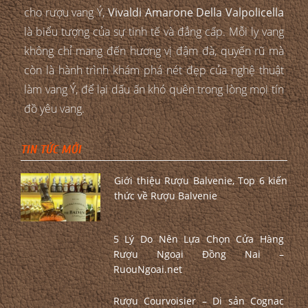
cho rượu vang Ý,
Vivaldi Amarone Della Valpolicella
là biểu tượng của sự tinh tế và đẳng cấp. Mỗi ly vang
không chỉ mang đến hương vị đậm đà, quyến rũ mà
còn là hành trình khám phá nét đẹp của nghệ thuật
làm vang Ý, để lại dấu ấn khó quên trong lòng mọi tín
đồ yêu vang.
TIN TỨC MỚI
Giới thiệu Rượu Balvenie, Top 6 kiến
thức về Rượu Balvenie
5 Lý Do Nên Lựa Chọn Cửa Hàng
Rượu Ngoại Đồng Nai –
RuouNgoai.net
Rượu Courvoisier – Di sản Cognac