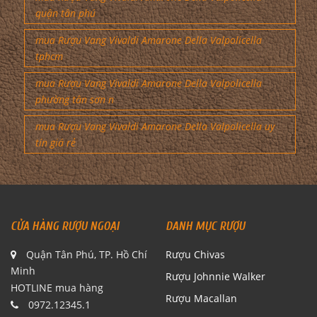
quận tân phú
mua Rượu Vang Vivaldi Amarone Della Valpolicella
tphcm
mua Rượu Vang Vivaldi Amarone Della Valpolicella
phường tân sơn n
mua Rượu Vang Vivaldi Amarone Della Valpolicella uy
tín giá rẻ
CỬA HÀNG RƯỢU NGOẠI
DANH MỤC RƯỢU
Quận Tân Phú, TP. Hồ Chí
Rượu Chivas
Minh
Rượu Johnnie Walker
HOTLINE mua hàng
Rượu Macallan
0972.12345.1