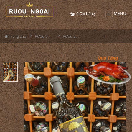
MENU
0
Giỏ hàng
Trang chủ
Rượu Vang
Rượu Vang Vivaldi Amarone Della Valpolicella