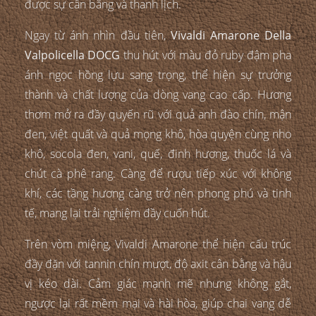
được sự cân bằng và thanh lịch.
Ngay từ ánh nhìn đầu tiên,
Vivaldi Amarone Della
Valpolicella DOCG
thu hút với màu đỏ ruby đậm pha
ánh ngọc hồng lựu sang trọng, thể hiện sự trưởng
thành và chất lượng của dòng vang cao cấp. Hương
thơm mở ra đầy quyến rũ với quả anh đào chín, mận
đen, việt quất và quả mọng khô, hòa quyện cùng nho
khô, socola đen, vani, quế, đinh hương, thuốc lá và
chút cà phê rang. Càng để rượu tiếp xúc với không
khí, các tầng hương càng trở nên phong phú và tinh
tế, mang lại trải nghiệm đầy cuốn hút.
Trên vòm miệng, Vivaldi Amarone thể hiện cấu trúc
đầy đặn với tannin chín mượt, độ axit cân bằng và hậu
vị kéo dài. Cảm giác mạnh mẽ nhưng không gắt,
ngược lại rất mềm mại và hài hòa, giúp chai vang dễ