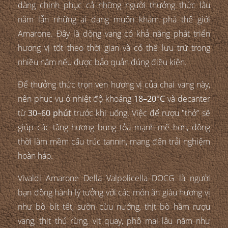
dàng chinh phục cả những người thưởng thức lâu
năm lẫn những ai đang muốn khám phá thế giới
Amarone. Đây là dòng vang có khả năng phát triển
hương vị tốt theo thời gian và có thể lưu trữ trong
nhiều năm nếu được bảo quản đúng điều kiện.
Để thưởng thức trọn vẹn hương vị của chai vang này,
nên phục vụ ở nhiệt độ khoảng
18–20°C
và decanter
từ
30–60 phút
trước khi uống. Việc để rượu "thở" sẽ
giúp các tầng hương bung tỏa mạnh mẽ hơn, đồng
thời làm mềm cấu trúc tannin, mang đến trải nghiệm
hoàn hảo.
Vivaldi Amarone Della Valpolicella DOCG là người
bạn đồng hành lý tưởng với các món ăn giàu hương vị
như bò bít tết, sườn cừu nướng, thịt bò hầm rượu
vang, thịt thú rừng, vịt quay, phô mai lâu năm như