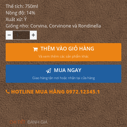
Thể tích: 750ml
Nồng độ: 14%
Xuất xứ: Ý
Giống nho: Corvina, Corvinone và Rondinella
THÊM VÀO GIỎ HÀNG
Và xem thêm các sản phẩm khác
MUA NGAY
Giao hàng tận nơi hoặc nhận tại cửa hàng
HOTLINE MUA HÀNG 0972.12345.1
CHI TIẾT
ĐÁNH GIÁ