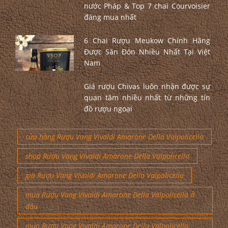
nước Pháp & Top 7 chai Courvoisier
đáng mua nhất
6 Chai Rượu Meukow Chính Hãng
Được Săn Đón Nhiều Nhất Tại Việt
Nam
Giá rượu Chivas luôn nhận được sự
quan tâm nhiều nhất từ những tín
đồ rượu ngoại
cửa hàng Rượu Vang Vivaldi Amarone Della Valpolicella
shop Rượu Vang Vivaldi Amarone Della Valpolicella
giá Rượu Vang Vivaldi Amarone Della Valpolicella
mua Rượu Vang Vivaldi Amarone Della Valpolicella ở
đâu
mua Rượu Vang Vivaldi Amarone Della Valpolicella