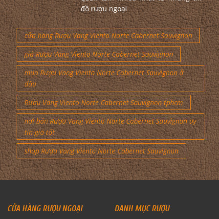
đồ rượu ngoại
cửa hàng Rượu Vang Viento Norte Cabernet Sauvignon
giá Rượu Vang Viento Norte Cabernet Sauvignon
mua Rượu Vang Viento Norte Cabernet Sauvignon ở
đâu
Rượu Vang Viento Norte Cabernet Sauvignon tphcm
nơi bán Rượu Vang Viento Norte Cabernet Sauvignon uy
tín giá tốt
shop Rượu Vang Viento Norte Cabernet Sauvignon
CỬA HÀNG RƯỢU NGOẠI
DANH MỤC RƯỢU