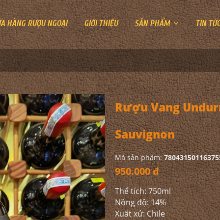
ỬA HÀNG RƯỢU NGOẠI
GIỚI THIỆU
SẢN PHẨM
TIN TỨ
t Sauvignon
Rượu Vang Undurr
Sauvignon
Mã sản phẩm:
78043150116375
950.000 đ
Thể tích: 750ml
Nồng độ: 14%
Xuất xứ: Chile