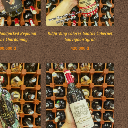
andpicked Regional
Rượu Vang Colores Santos Cabernet
ons Chardonnay
Sauvignon Syrah
00.000 đ
420.000 đ