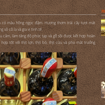
TI
on có màu hồng ngọc đậm. Hương thơm trái cây tươi mát
ô cô la và gia vị tinh tế.
iểu cảm, làm tăng độ phức tạp và gỗ sồi được kết hợp hoàn
hợp tốt với thịt lợn, thịt bò, thịt cừu và pho mát trưởng