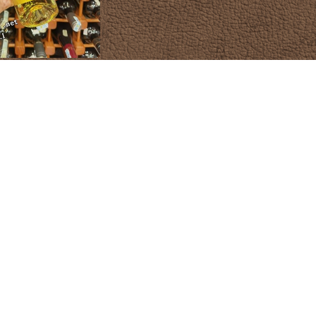
irovano Collezione
ot Grigio Delle Venezie
DOC
80.000 đ
C RƯỢU
ĐỊA ĐIỂM
vas
nnie Walker
allan
nessy