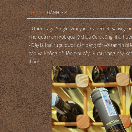
CHI TIẾT
ĐÁNH GIÁ
- Undurraga Single Vineyard Cabernet Sauvign
như quả mâm xôi, quả lý chua đen, cũng như hương s
- Đây là loại rượu được cân bằng tốt với tannin b
hảo và không đè lên trái cây. Rượu vang này kết 
thành.