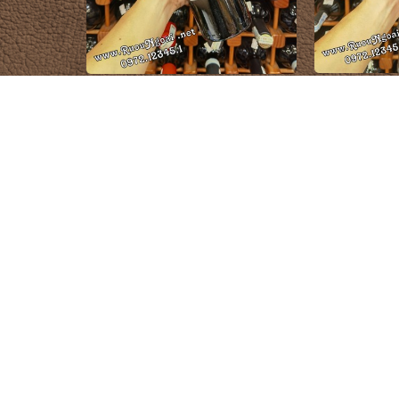
Rượu Vang P
Rượu Vang Château De Tholomies La
Costantino Pin
Chapelle Minervois La Livinière
1.500.000 đ
3
CỬA HÀNG RƯỢU NGOẠI
DANH MỤ
Quận Tân Phú, TP. Hồ Chí Minh
Rượu Chi
HOTLINE mua hàng
Rượu Joh
0972.12345.1
Rượu Mac
www.ruoungoai.net
Rượu Hen
Rượu ngoại chính hãng tại HCM