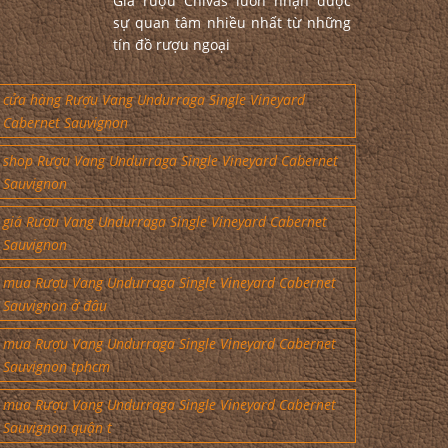
Giá rượu Chivas luôn nhận được
sự quan tâm nhiều nhất từ những
tín đồ rượu ngoại
cửa hàng Rượu Vang Undurraga Single Vineyard
Cabernet Sauvignon
shop Rượu Vang Undurraga Single Vineyard Cabernet
Sauvignon
giá Rượu Vang Undurraga Single Vineyard Cabernet
Sauvignon
mua Rượu Vang Undurraga Single Vineyard Cabernet
Sauvignon ở đâu
mua Rượu Vang Undurraga Single Vineyard Cabernet
Sauvignon tphcm
mua Rượu Vang Undurraga Single Vineyard Cabernet
Sauvignon quận t