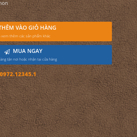
gnon
THÊM VÀO GIỎ HÀNG
 xem thêm các sản phẩm khác
MUA NGAY
àng tận nơi hoặc nhận tại cửa hàng
972.12345.1