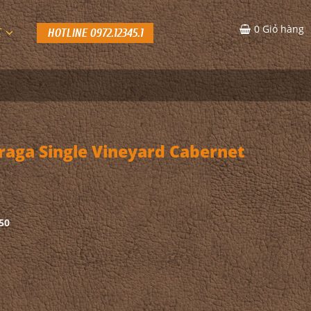
0
Giỏ hàng
C
HOTLINE 0972.12345.1
aga Single Vineyard Cabernet
50