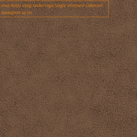
mua Rượu Vang Undurraga Single Vineyard Cabernet
Sauvignon uy tín