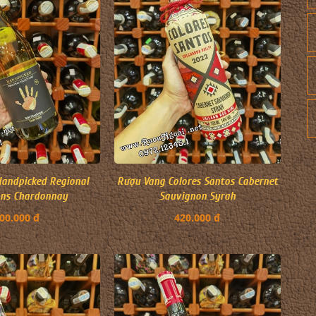
andpicked Regional
Rượu Vang Colores Santos Cabernet
ons Chardonnay
Sauvignon Syrah
00.000 đ
420.000 đ