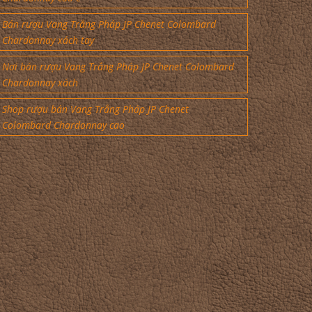
Bán rượu Vang Trắng Pháp JP Chenet Colombard
Chardonnay xách tay
Nơi bán rượu Vang Trắng Pháp JP Chenet Colombard
Chardonnay xách
Shop rượu bán Vang Trắng Pháp JP Chenet
Colombard Chardonnay cao