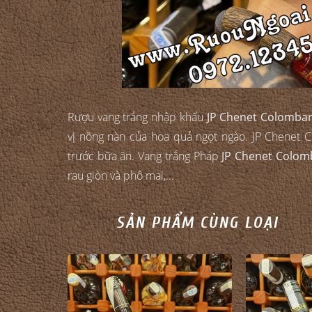
Rượu vang trắng nhập khẩu
JP Chenet Colomba
vị nồng nàn của hoa quả ngọt ngào. JP Chenet
trước bữa ăn. Vang trắng Pháp
JP Chenet Colom
rau giòn và phô mai,...
SẢN PHẨM CÙNG LOẠI