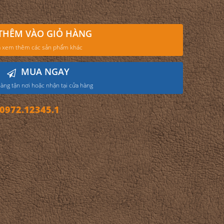
THÊM VÀO GIỎ HÀNG
 xem thêm các sản phẩm khác
MUA NGAY
àng tận nơi hoặc nhận tại cửa hàng
972.12345.1