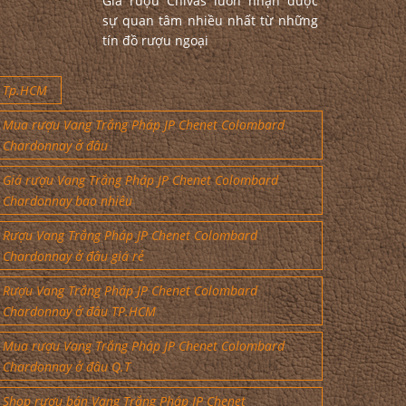
Giá rượu Chivas luôn nhận được
sự quan tâm nhiều nhất từ những
tín đồ rượu ngoại
Tp.HCM
Mua rượu Vang Trắng Pháp JP Chenet Colombard
Chardonnay ở đâu
Giá rượu Vang Trắng Pháp JP Chenet Colombard
Chardonnay bao nhiêu
Rượu Vang Trắng Pháp JP Chenet Colombard
Chardonnay ở đâu giá rẻ
Rượu Vang Trắng Pháp JP Chenet Colombard
Chardonnay ở đâu TP.HCM
Mua rượu Vang Trắng Pháp JP Chenet Colombard
Chardonnay ở đâu Q.T
Shop rượu bán Vang Trắng Pháp JP Chenet