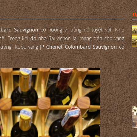
TI
mbard Sauvignon
có hương vị bùng nổ tuyệt vời. Nho
. Trong khi đó nho Sauvignon lại mang đến cho vang
tượng. Rượu vang
JP Chenet Colombard Sauvignon
có