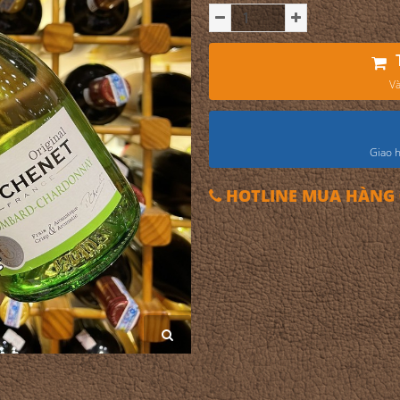
Và
Giao h
HOTLINE MUA HÀNG 0