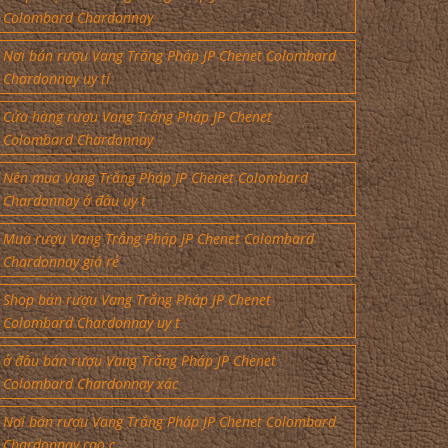
Colombard Chardonnay
Nơi bán rượu Vang Trắng Pháp JP Chenet Colombard
Chardonnay uy tí
Cửa hàng rượu Vang Trắng Pháp JP Chenet
Colombard Chardonnay
Nên mua Vang Trắng Pháp JP Chenet Colombard
Chardonnay ở đâu uy t
Mua rượu Vang Trắng Pháp JP Chenet Colombard
Chardonnay giá rẻ
Shop bán rượu Vang Trắng Pháp JP Chenet
Colombard Chardonnay uy t
ở đâu bán rượu Vang Trắng Pháp JP Chenet
Colombard Chardonnay xác
Nơi bán rượu Vang Trắng Pháp JP Chenet Colombard
Chardonnay cao c