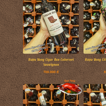
Rượu Vang Cigar Box Cabernet
Rượu Vang Cit
Sauvignon
700.000 đ
8