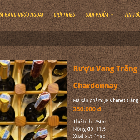
ỬA HÀNG RƯỢU NGOẠI
GIỚI THIỆU
SẢN PHẨM
TIN TỨ
 Chardonnay
Rượu Vang Trắng 
Chardonnay
Mã sản phẩm:
JP Chenet trắng
350.000 đ
Thể tích: 750ml
Nồng độ: 11%
Xuất xứ: Pháp