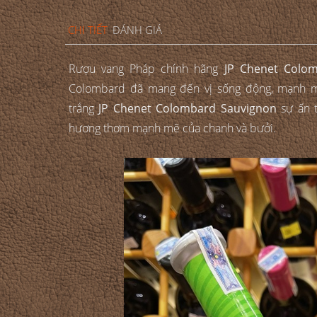
CHI TIẾT
ĐÁNH GIÁ
Rượu vang Pháp chính hãng
JP Chenet Colo
Colombard đã mang đến vị sống động, mạnh mẽ
trắng
JP Chenet Colombard Sauvignon
sự ấn 
hương thơm mạnh mẽ của chanh và bưởi.