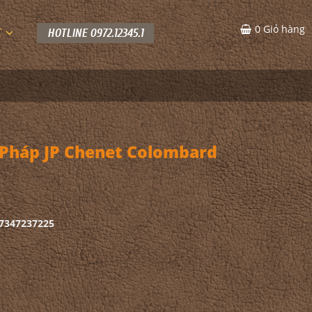
0
Giỏ hàng
C
HOTLINE 0972.12345.1
Pháp JP Chenet Colombard
 7347237225