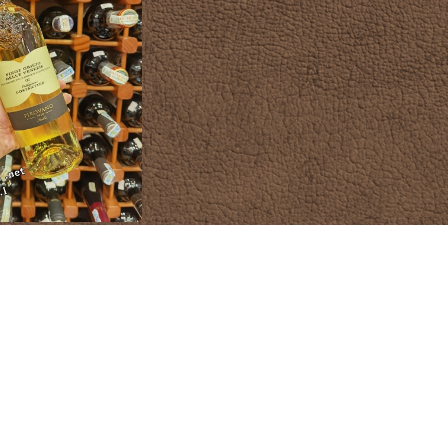
irovano Collezione
ot Grigio Delle Venezie
DOC
80.000 đ
C RƯỢU
ĐỊA ĐIỂM