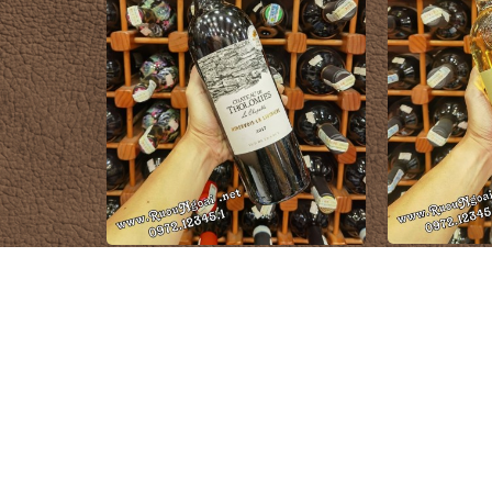
Rượu Vang P
Rượu Vang Château De Tholomies La
Costantino Pin
Chapelle Minervois La Livinière
1.500.000 đ
3
CỬA HÀNG RƯỢU NGOẠI
DANH MỤ