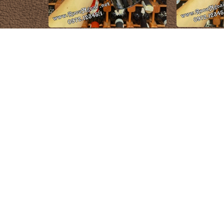
Rượu Vang P
Rượu Vang Château De Tholomies La
Costantino Pin
Chapelle Minervois La Livinière
1.500.000 đ
3
CỬA HÀNG RƯỢU NGOẠI
DANH MỤ
Quận Tân Phú, TP. Hồ Chí Minh
Rượu Chi
HOTLINE mua hàng
Rượu Joh
0972.12345.1
Rượu Mac
www.ruoungoai.net
Rượu Hen
Rượu ngoại chính hãng tại HCM
Rượu Me