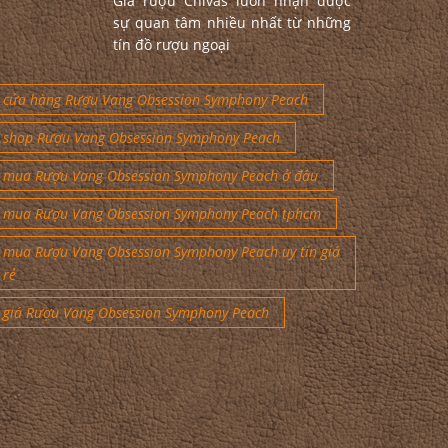
Giá rượu Chivas luôn nhận được
sự quan tâm nhiều nhất từ những
tín đồ rượu ngoại
cửa hàng Rượu Vang Obsession Symphony Peach
shop Rượu Vang Obsession Symphony Peach
mua Rượu Vang Obsession Symphony Peach ở đâu
mua Rượu Vang Obsession Symphony Peach tphcm
mua Rượu Vang Obsession Symphony Peach uy tín giá
rẻ
giá Rượu Vang Obsession Symphony Peach