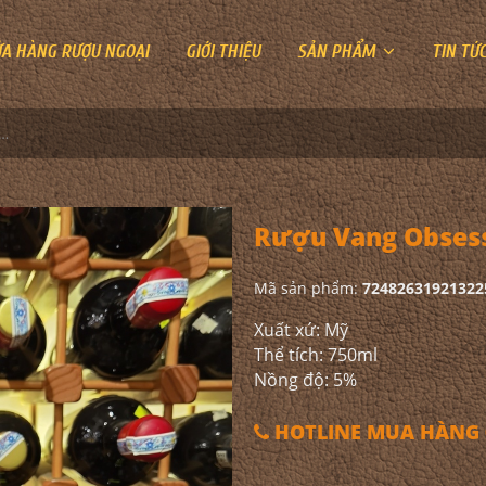
ỬA HÀNG RƯỢU NGOẠI
GIỚI THIỆU
SẢN PHẨM
TIN TỨ
ang Obsession Symphony Peach
Rượu Vang Obses
Mã sản phẩm:
72482631921322
Xuất xứ: Mỹ
Thể tích: 750ml
Nồng độ: 5%
HOTLINE MUA HÀNG 0