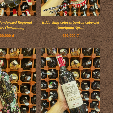
andpicked Regional
Rượu Vang Colores Santos Cabernet
ons Chardonnay
Sauvignon Syrah
00.000 đ
420.000 đ