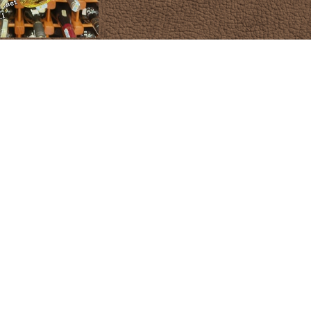
irovano Collezione
ot Grigio Delle Venezie
DOC
80.000 đ
C RƯỢU
ĐỊA ĐIỂM
vas
nnie Walker
allan
nessy
ukow