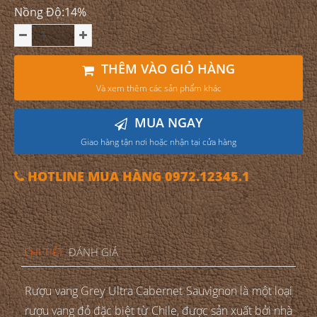
Nồng Độ:14%
THÊM VÀO GIỎ HÀNG
Và xem thêm các sản phẩm khác
MUA NGAY
Giao hàng tận nơi hoặc nhận tại cửa hàng
HOTLINE MUA HÀNG 0972.12345.1
CHI TIẾT
ĐÁNH GIÁ
Rượu vang Grey Ultra Cabernet Sauvignon là một loại
rượu vang đỏ đặc biệt từ Chile, được sản xuất bởi nhà