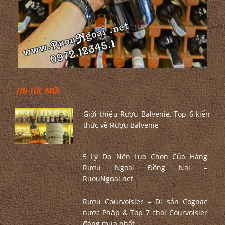
TIN TỨC MỚI
Giới thiệu Rượu Balvenie, Top 6 kiến
thức về Rượu Balvenie
5 Lý Do Nên Lựa Chọn Cửa Hàng
Rượu Ngoại Đồng Nai –
RuouNgoai.net
Rượu Courvoisier – Di sản Cognac
nước Pháp & Top 7 chai Courvoisier
đáng mua nhất