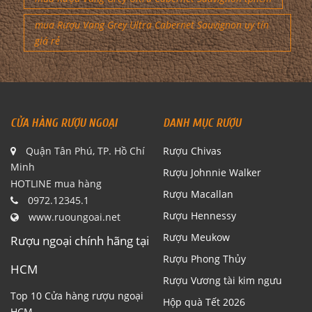
mua Rượu Vang Grey Ultra Cabernet Sauvignon uy tín
giá rẻ
CỬA HÀNG RƯỢU NGOẠI
DANH MỤC RƯỢU
Quận Tân Phú, TP. Hồ Chí
Rượu Chivas
Minh
Rượu Johnnie Walker
HOTLINE mua hàng
Rượu Macallan
0972.12345.1
Rượu Hennessy
www.ruoungoai.net
Rượu Meukow
Rượu ngoại chính hãng tại
Rượu Phong Thủy
HCM
Rượu Vương tài kim ngưu
Top 10 Cửa hàng rượu ngoại
Hộp quà Tết 2026
HCM