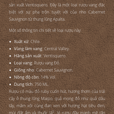
sản xuất Ventisquero. Đây là một loại rượu vang đặc
biệt với sự pha trộn tuyệt vời của nho Cabernet
Sauvignon từ thung lũng Apalta.
Một số thông tin chi tiết về loại rượu này:
Xuất xứ
: Chile.
Vùng làm vang
: Central Valley.
Hãng sản xuất
: Ventisquero.
Loại vang
: Rượu vang Đỏ.
Giống nho
: Cabernet Sauvignon.
Nồng độ cồn
: 14% Vol.
Dung tích
: 750 ML.
Rượu có màu đỏ ruby cuốn hút, hương thơm của trái
cây ở thung lũng Maipo, quả mọng đỏ như quả dâu
tây, mâm xôi cùng đan xen với hương hạt tiêu đen,
5
mùi đất ẩm và thuốc lá
. Vị rượu đầy mạnh mẽ tấn