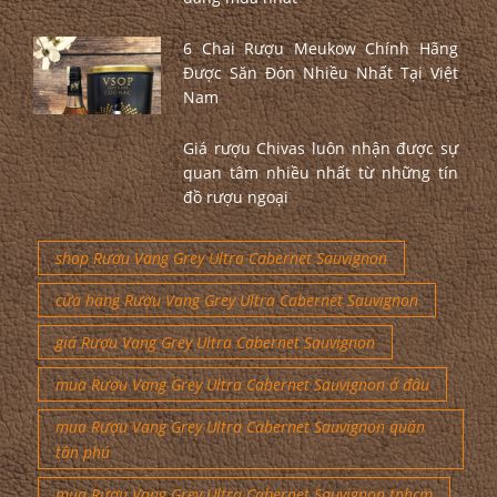
6 Chai Rượu Meukow Chính Hãng
Được Săn Đón Nhiều Nhất Tại Việt
Nam
Giá rượu Chivas luôn nhận được sự
quan tâm nhiều nhất từ những tín
đồ rượu ngoại
shop Rượu Vang Grey Ultra Cabernet Sauvignon
cửa hàng Rượu Vang Grey Ultra Cabernet Sauvignon
giá Rượu Vang Grey Ultra Cabernet Sauvignon
mua Rượu Vang Grey Ultra Cabernet Sauvignon ở đâu
mua Rượu Vang Grey Ultra Cabernet Sauvignon quận
tân phú
mua Rượu Vang Grey Ultra Cabernet Sauvignon tphcm