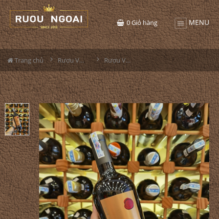
MENU
0
Giỏ hàng
Trang chủ
Rượu Vang
Rượu Vang Grey Ultra Cabernet Sauvignon