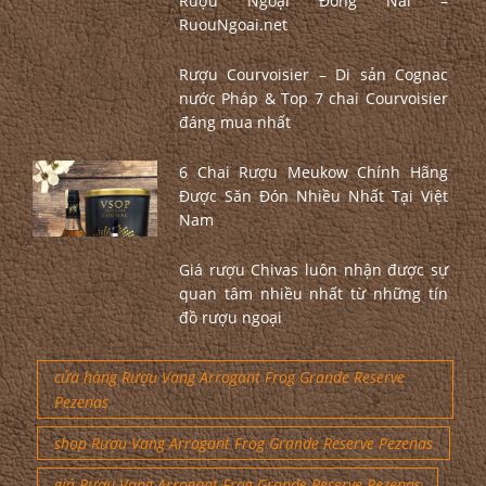
Rượu Ngoại Đồng Nai –
RuouNgoai.net
Rượu Courvoisier – Di sản Cognac
nước Pháp & Top 7 chai Courvoisier
đáng mua nhất
6 Chai Rượu Meukow Chính Hãng
Được Săn Đón Nhiều Nhất Tại Việt
Nam
Giá rượu Chivas luôn nhận được sự
quan tâm nhiều nhất từ những tín
đồ rượu ngoại
cửa hàng Rượu Vang Arrogant Frog Grande Reserve
Pezenas
shop Rượu Vang Arrogant Frog Grande Reserve Pezenas
giá Rượu Vang Arrogant Frog Grande Reserve Pezenas