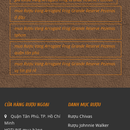
mua Rượu Vang Arrogant Frog Grande Reserve Pezenas
ở đâu
mua Rượu Vang Arrogant Frog Grande Reserve Pezenas
tphcm
mua Rượu Vang Arrogant Frog Grande Reserve Pezenas
quận tân phú
mua Rượu Vang Arrogant Frog Grande Reserve Pezenas
uy tín giá rẻ
CỬA HÀNG RƯỢU NGOẠI
DANH MỤC RƯỢU
Quận Tân Phú, TP. Hồ Chí
Rượu Chivas
Minh
Rượu Johnnie Walker
HOTLINE mua hàng