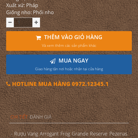
Xuất xứ: Pháp
Giống nho: Phối nho
THÊM VÀO GIỎ HÀNG
Và xem thêm các sản phẩm khác
MUA NGAY
Giao hàng tận nơi hoặc nhận tại cửa hàng
HOTLINE MUA HÀNG 0972.12345.1
CHI TIẾT
ĐÁNH GIÁ
- Rượu Vang Arrogant Frog Grande Reserve Pezenas