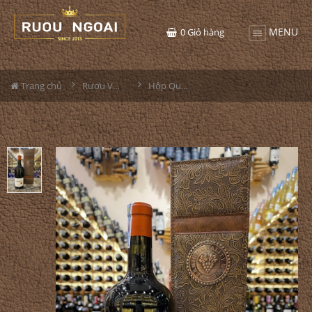
MENU
0
Giỏ hàng
Trang chủ
Rượu Vang Hộp Quà
Hộp Quà 1 Chai Rượu Vang Pháp Thomas Barton Reserve Medoc