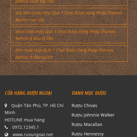
Barton xách tay 100
Nơi bán rượu Hộp Quà 1 Chai Rượu Vang Pháp Thomas
Barton cao cấp
Mua rượu Hộp Quà 1 Chai Rượu Vang Pháp Thomas
Barton ở đâu Q.Tân
Nên mua Hộp Quà 1 Chai Rượu Vang Pháp Thomas
Barton ở đâu uy tín
CỬA HÀNG RƯỢU NGOẠI
DANH MỤC RƯỢU
Quận Tân Phú, TP. Hồ Chí
Rượu Chivas
Minh
Rượu Johnnie Walker
HOTLINE mua hàng
Rượu Macallan
0972.12345.1
Rượu Hennessy
www.ruoungoai.net