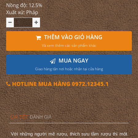
Nồng độ: 12.5%
Xuất xứ: Pháp
THÊM VÀO GIỎ HÀNG
Và xem thêm các sản phẩm khác
MUA NGAY
Giao hàng tận nơi hoặc nhận tại cửa hàng
HOTLINE MUA HÀNG 0972.12345.1
CHI TIẾT
ĐÁNH GIÁ
Với những người mê rượu, thích sưu tầm rượu thì một