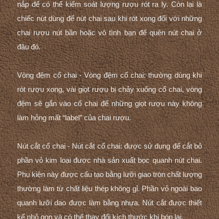
nắp để có thể kiểm soát lượng rượu rót ra ly. Còn lại là
chiếc nút dùng để nút chai sau khi rót xong đối với những
chai rượu nút bần hoặc vô tình bạn để quên nút chai ở
đâu đó.
Vòng đệm cổ chai - Vòng đệm cổ chai: thường dùng khi
rót rượu xong, vài giọt rượu bị chảy xuống cổ chai, vòng
đệm sẽ gắn vào cổ chai để những giọt rượu này không
làm hỏng mất “label” của chai rượu.
Nút cắt cổ chai - Nút cắt cổ chai: được sử dụng để cắt bỏ
phần vỏ kim loại được nhà sản xuất bọc quanh nút chai.
Phụ kiện này được cấu tạo bằng lưỡi giao tròn chất lượng
thường làm từ chất liệu thép không gỉ. Phần vỏ ngoài bao
quanh lưỡi dao được làm bằng nhựa. Nút cắt được thiết
kế nhỏ gọn và có thể thay đổi kích thước khi bóp lại.