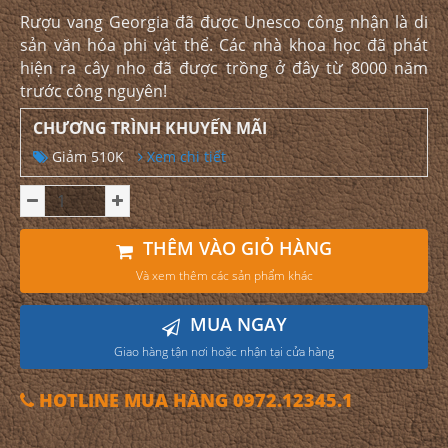
Rượu vang Georgia đã được Unesco công nhận là di
sản văn hóa phi vật thể. Các nhà khoa học đã phát
hiện ra cây nho đã được trồng ở đây từ 8000 năm
trước công nguyên!
CHƯƠNG TRÌNH KHUYẾN MÃI
Giảm 510K
Xem chi tiết
THÊM VÀO GIỎ HÀNG
Và xem thêm các sản phẩm khác
MUA NGAY
Giao hàng tận nơi hoặc nhận tại cửa hàng
HOTLINE MUA HÀNG 0972.12345.1