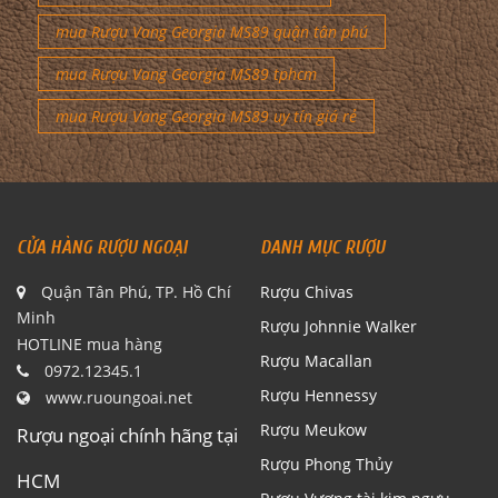
mua Rượu Vang Georgia MS89 quận tân phú
mua Rượu Vang Georgia MS89 tphcm
mua Rượu Vang Georgia MS89 uy tín giá rẻ
CỬA HÀNG RƯỢU NGOẠI
DANH MỤC RƯỢU
Quận Tân Phú, TP. Hồ Chí
Rượu Chivas
Minh
Rượu Johnnie Walker
HOTLINE mua hàng
Rượu Macallan
0972.12345.1
Rượu Hennessy
www.ruoungoai.net
Rượu Meukow
Rượu ngoại chính hãng tại
Rượu Phong Thủy
HCM