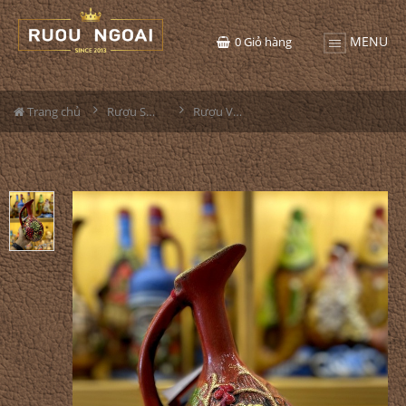
MENU
0
Giỏ hàng
Trang chủ
Rượu Sưu Tầm - Nga
Rượu Vang Gốm Georgia MS89