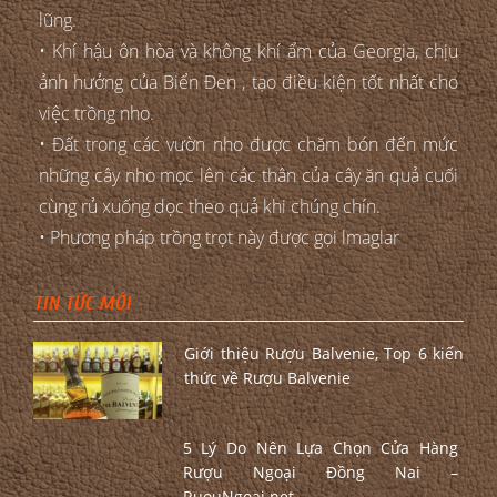
lũng.
• Khí hậu ôn hòa và không khí ẩm của Georgia, chịu
ảnh hưởng của Biển Đen , tạo điều kiện tốt nhất cho
việc trồng nho.
• Đất trong các vườn nho được chăm bón đến mức
những cây nho mọc lên các thân của cây ăn quả cuối
cùng rủ xuống dọc theo quả khi chúng chín.
• Phương pháp trồng trọt này được gọi lmaglar
TIN TỨC MỚI
Giới thiệu Rượu Balvenie, Top 6 kiến
thức về Rượu Balvenie
5 Lý Do Nên Lựa Chọn Cửa Hàng
Rượu Ngoại Đồng Nai –
RuouNgoai.net