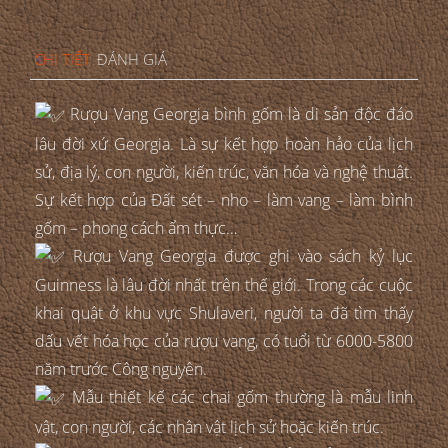
CHI TIẾT
ĐÁNH GIÁ
Rượu Vang Georgia bình gốm là di sản độc đáo
lâu đời xứ Georgia. Là sự kết hợp hoàn hảo của lịch
sử, địa lý, con người, kiến trúc, văn hóa và nghệ thuật.
Sự kết hợp của Đất sét – nho – làm vang – làm bình
gốm – phong cách ẩm thực…
Rượu Vang Georgia được ghi vào sách kỷ lục
Guinness là lâu đời nhất trên thế giới. Trong các cuộc
khai quật ở khu vực Shulaveri, người ta đã tìm thấy
dấu vết hóa học của rượu vang, có tuổi từ 6000-5800
năm trước Công nguyên.
Mẫu thiết kế các chai gốm thường là mẫu linh
vật, con người, các nhân vật lịch sử hoặc kiến trúc.