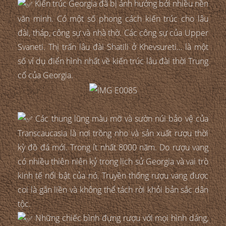
Kiến trúc Georgia đã bị ảnh hưởng bởi nhiều nền
văn minh. Có một số phong cách kiến trúc cho lâu
đài, tháp, công sự và nhà thờ. Các công sự của Upper
Svaneti. Thị trấn lâu đài Shatili ở Khevsureti… là một
số ví dụ điển hình nhất về kiến trúc lâu đài thời Trung
cổ của Georgia.
Các thung lũng màu mỡ và sườn núi bảo vệ của
Transcaucasia là nơi trồng nho và sản xuất rượu thời
kỳ đồ đá mới. Trong ít nhất 8000 năm. Do rượu vang
có nhiều thiên niên kỷ trong lịch sử Georgia và vai trò
kinh tế nổi bật của nó. Truyền thống rượu vang được
coi là gắn liền và không thể tách rời khỏi bản sắc dân
tộc.
Những chiếc bình đựng rượu với mọi hình dáng,