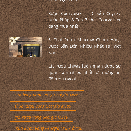
Rượu Courvoisier – Di sản Cognac
nước Pháp & Top 7 chai Courvoisier
đáng mua nhất
6 Chai Rượu Meukow Chính Hãng
Được Săn Đón Nhiều Nhất Tại Việt
Nam
Giá rượu Chivas luôn nhận được sự
quan tâm nhiều nhất từ những tín
đồ rượu ngoại
cửa hàng Rượu Vang Georgia MS89
shop Rượu Vang Georgia MS89
giá Rượu Vang Georgia MS89
mua Rượu Vang Georgia MS89 ở đâu