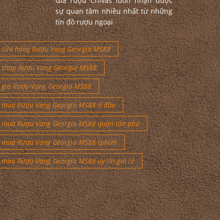
Giá rượu Chivas luôn nhận được
sự quan tâm nhiều nhất từ những
tín đồ rượu ngoại
cửa hàng Rượu Vang Georgia MS88
shop Rượu Vang Georgia MS88
giá Rượu Vang Georgia MS88
mua Rượu Vang Georgia MS88 ở đâu
mua Rượu Vang Georgia MS88 quận tân phú
mua Rượu Vang Georgia MS88 tphcm
mua Rượu Vang Georgia MS88 uy tín giá rẻ