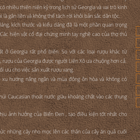
 nhiều thiên niên kỷ trong lịch sử Georgia và vai trò kinh
 là gắn liền và không thể tách rời khỏi bản sắc dân tộc.
áng, kích thước và kiểu dáng đã là một phần quan trọng
 Các hiện vật cổ đại chứng minh tay nghề cao của thợ thủ
t ở Georgia rất phổ biến. So với các loại rượu khác từ
ô, rượu của Georgia được người Liên Xô ưa chuộng hơn cả.
ối ưu cho việc sản xuất rượu vang.
 có xu hướng nắng ngắn và mùa đông ôn hòa và không có
n núi Caucasian thoát nước giàu khoáng chất vào các thung
hịu ảnh hưởng của Biển Đen , tạo điều kiện tốt nhất cho
ức những cây nho mọc lên các thân của cây ăn quả cuối