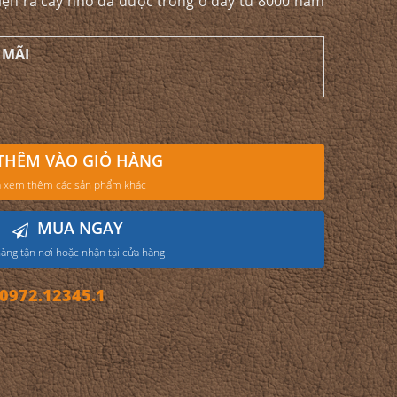
iện ra cây nho đã được trồng ở đây từ 8000 năm
 MÃI
THÊM VÀO GIỎ HÀNG
 xem thêm các sản phẩm khác
MUA NGAY
àng tận nơi hoặc nhận tại cửa hàng
972.12345.1