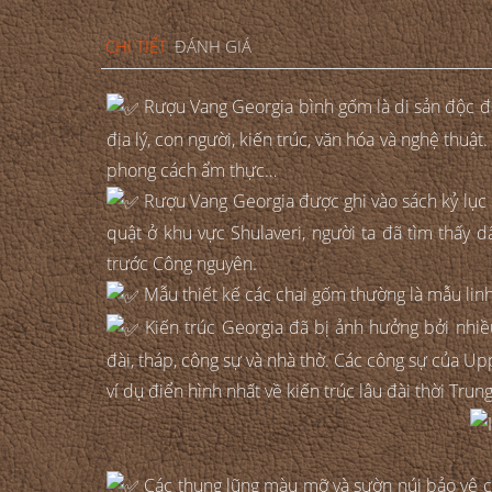
CHI TIẾT
ĐÁNH GIÁ
Rượu Vang Georgia bình gốm là di sản độc đáo
địa lý, con người, kiến trúc, văn hóa và nghệ thuậ
phong cách ẩm thực…
Rượu Vang Georgia được ghi vào sách kỷ lục Gu
quật ở khu vực Shulaveri, người ta đã tìm thấy 
trước Công nguyên.
Mẫu thiết kế các chai gốm thường là mẫu linh v
Kiến trúc Georgia đã bị ảnh hưởng bởi nhiề
đài, tháp, công sự và nhà thờ. Các công sự của Uppe
ví dụ điển hình nhất về kiến trúc lâu đài thời Trun
Các thung lũng màu mỡ và sườn núi bảo vệ của