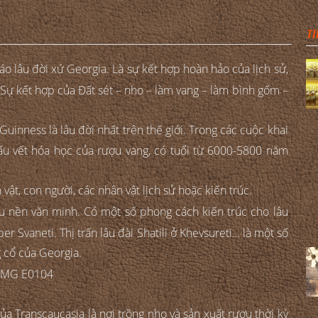
TI
 lâu đời xứ Georgia. Là sự kết hợp hoàn hảo của lịch sử,
t. Sự kết hợp của Đất sét – nho – làm vang – làm bình gốm –
inness là lâu đời nhất trên thế giới. Trong các cuộc khai
dấu vết hóa học của rượu vang, có tuổi từ 6000-5800 năm
ật, con người, các nhân vật lịch sử hoặc kiến trúc.
u nền văn minh. Có một số phong cách kiến trúc cho lâu
r Svaneti. Thị trấn lâu đài Shatili ở Khevsureti… là một số
g cổ của Georgia.
 Transcaucasia là nơi trồng nho và sản xuất rượu thời kỳ