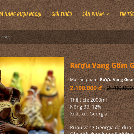
ỬA HÀNG RƯỢU NGOẠI
GIỚI THIỆU
SẢN PHẨM
TIN TỨ
Rượu Vang Gốm Georgia MS88
Rượu Vang Gốm G
Mã sản phẩm:
Rượu Vang Geor
2.190.000 đ
2.700.000
Thể tích: 2000ml
Nồng độ: 12%
Xuất xứ: Georgia
Rượu vang Georgia đã được 