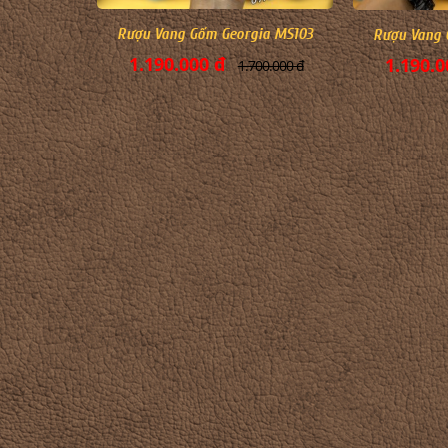
Rượu Vang Gốm Georgia MS103
Rượu Vang 
1.190.000 đ
1.190.0
1.700.000 đ