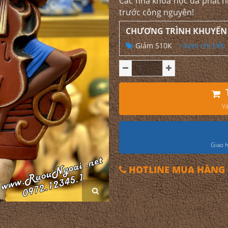
Các nhà khoa học đã phát h
trước công nguyên!
CHƯƠNG TRÌNH KHUYẾN
Giảm 510K
Xem chi tiết
Và
Giao h
HOTLINE MUA HÀNG 0