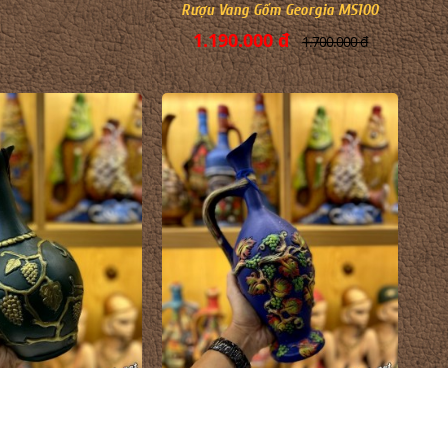
Rượu Vang Gốm Georgia MS100
1.190.000 đ
1.700.000 đ
Rượu Vang Gốm Georgia MS97
 Gốm Georgia MS98