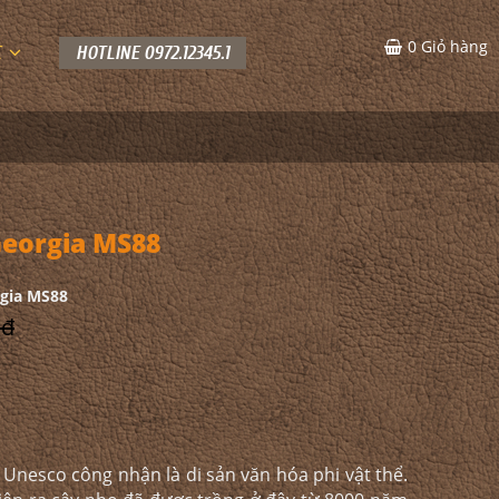
0
Giỏ hàng
C
HOTLINE 0972.12345.1
eorgia MS88
gia MS88
 đ
Unesco công nhận là di sản văn hóa phi vật thể.