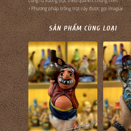
cùng rủ xuống dọc theo quả khi chúng chín.
• Phương pháp trồng trọt này được gọi lmaglar
SẢN PHẨM CÙNG LOẠI