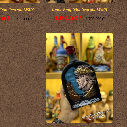
Rượu Vang Gốm Georgia MS101
Gốm Georgia MS102
1.190.000 đ
00 đ
1.700.000 đ
1.700.000 đ