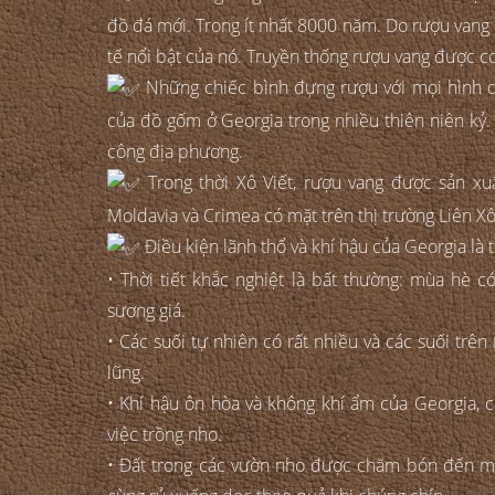
đồ đá mới. Trong ít nhất 8000 năm. Do rượu vang có
tế nổi bật của nó. Truyền thống rượu vang được coi
Những chiếc bình đựng rượu với mọi hình d
của đồ gốm ở Georgia trong nhiều thiên niên kỷ.
công địa phương.
Trong thời Xô Viết, rượu vang được sản xuấ
Moldavia và Crimea có mặt trên thị trường Liên X
Điều kiện lãnh thổ và khí hậu của Georgia là t
• Thời tiết khắc nghiệt là bất thường: mùa hè
sương giá.
• Các suối tự nhiên có rất nhiều và các suối trê
lũng.
• Khí hậu ôn hòa và không khí ẩm của Georgia, c
việc trồng nho.
• Đất trong các vườn nho được chăm bón đến m