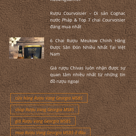
Rượu Courvoisier – Di sản Cognac
nước Pháp & Top 7 chai Courvoisier
đáng mua nhất
6 Chai Rượu Meukow Chính Hãng
Được Săn Đón Nhiều Nhất Tại Việt
Nam
Giá rượu Chivas luôn nhận được sự
quan tâm nhiều nhất từ những tín
đồ rượu ngoại
cửa hàng Rượu Vang Georgia MS85
shop Rượu Vang Georgia MS85
giá Rượu Vang Georgia MS85
mua Rượu Vang Georgia MS85 ở đâu