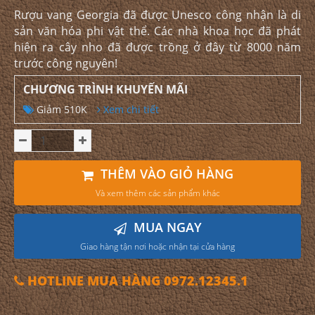
Rượu vang Georgia đã được Unesco công nhận là di
sản văn hóa phi vật thể. Các nhà khoa học đã phát
hiện ra cây nho đã được trồng ở đây từ 8000 năm
trước công nguyên!
CHƯƠNG TRÌNH KHUYẾN MÃI
Giảm 510K
Xem chi tiết
THÊM VÀO GIỎ HÀNG
Và xem thêm các sản phẩm khác
MUA NGAY
Giao hàng tận nơi hoặc nhận tại cửa hàng
HOTLINE MUA HÀNG 0972.12345.1