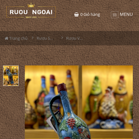
MENU
0
Giỏ hàng
Trang chủ
Rượu Sưu Tầm - Nga
Rượu Vang Gốm Georgia MS85