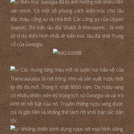
Kiến trúc Georgia đã bị ảnh hưởng bởi nhiều nền
văn minh. Có một số phong cách kiến trúc cho lâu
đài, tháp, công sự và nhà thờ. Các công sự của Upper
Svaneti. Thị trấn lâu đài Shatili ở Khevsureti… là một
số ví dụ điển hình nhất về kiến trúc lâu đài thời Trung
cổ của Georgia.
Các thung lũng màu mỡ và sườn núi bảo vệ của
Transcaucasia là nơi trồng nho và sản xuất rượu thời
kỳ đồ đá mới. Trong ít nhất 8000 năm. Do rượu vang
có nhiều thiên niên kỷ trong lịch sử Georgia và vai trò
kinh tế nổi bật của nó. Truyền thống rượu vang được
coi là gắn liền và không thể tách rời khỏi bản sắc dân
tộc.
Những chiếc bình đựng rượu với mọi hình dáng,