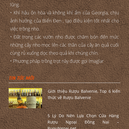
lũng.
• Khí hậu ôn hòa và không khí ẩm của Georgia, chịu
ảnh hưởng của Biển Đen , tạo điều kiện tốt nhất cho
việc trồng nho.
• Đất trong các vườn nho được chăm bón đến mức
những cây nho mọc lên các thân của cây ăn quả cuối
cùng rủ xuống dọc theo quả khi chúng chín.
• Phương pháp trồng trọt này được gọi lmaglar
TIN TỨC MỚI
Giới thiệu Rượu Balvenie, Top 6 kiến
thức về Rượu Balvenie
5 Lý Do Nên Lựa Chọn Cửa Hàng
Rượu Ngoại Đồng Nai –
RuouNgoai.net