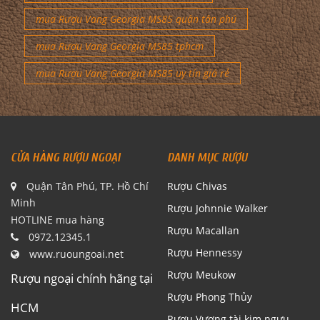
mua Rượu Vang Georgia MS85 quận tân phú
mua Rượu Vang Georgia MS85 tphcm
mua Rượu Vang Georgia MS85 uy tín giá rẻ
CỬA HÀNG RƯỢU NGOẠI
DANH MỤC RƯỢU
Quận Tân Phú, TP. Hồ Chí
Rượu Chivas
Minh
Rượu Johnnie Walker
HOTLINE mua hàng
Rượu Macallan
0972.12345.1
Rượu Hennessy
www.ruoungoai.net
Rượu Meukow
Rượu ngoại chính hãng tại
Rượu Phong Thủy
HCM
Rượu Vương tài kim ngưu