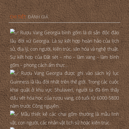
CHI TIẾT
ĐÁNH GIÁ
Rượu Vang Georgia bình gốm là di sản độc đáo
lâu đời xứ Georgia. Là sự kết hợp hoàn hảo của lịch
sử, địa lý, con người, kiến trúc, văn hóa và nghệ thuật.
Sự kết hợp của Đất sét – nho – làm vang – làm bình
gốm – phong cách ẩm thực…
Rượu Vang Georgia được ghi vào sách kỷ lục
Guinness là lâu đời nhất trên thế giới. Trong các cuộc
khai quật ở khu vực Shulaveri, người ta đã tìm thấy
dấu vết hóa học của rượu vang, có tuổi từ 6000-5800
năm trước Công nguyên.
Mẫu thiết kế các chai gốm thường là mẫu linh
vật, con người, các nhân vật lịch sử hoặc kiến trúc.