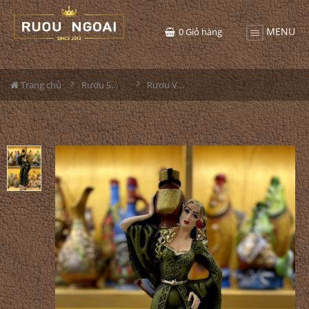
MENU
0
Giỏ hàng
Trang chủ
Rượu Sưu Tầm - Nga
Rượu Vang Gốm Georgia MS58