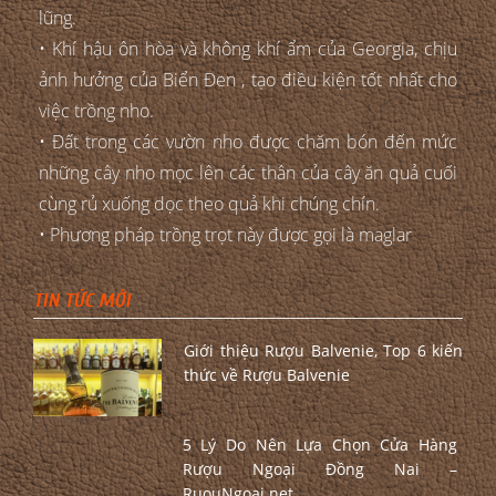
lũng.
• Khí hậu ôn hòa và không khí ẩm của Georgia, chịu
ảnh hưởng của Biển Đen , tạo điều kiện tốt nhất cho
việc trồng nho.
• Đất trong các vườn nho được chăm bón đến mức
những cây nho mọc lên các thân của cây ăn quả cuối
cùng rủ xuống dọc theo quả khi chúng chín.
• Phương pháp trồng trọt này được gọi là maglar
TIN TỨC MỚI
Giới thiệu Rượu Balvenie, Top 6 kiến
thức về Rượu Balvenie
5 Lý Do Nên Lựa Chọn Cửa Hàng
Rượu Ngoại Đồng Nai –
RuouNgoai.net