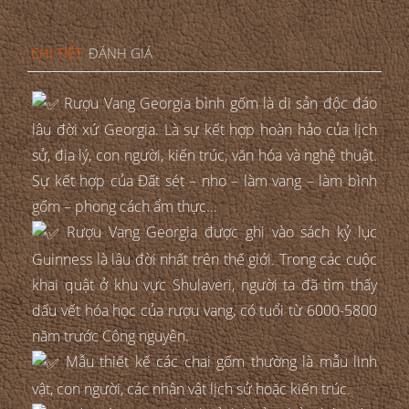
CHI TIẾT
ĐÁNH GIÁ
Rượu Vang Georgia bình gốm là di sản độc đáo
lâu đời xứ Georgia. Là sự kết hợp hoàn hảo của lịch
sử, địa lý, con người, kiến trúc, văn hóa và nghệ thuật.
Sự kết hợp của Đất sét – nho – làm vang – làm bình
gốm – phong cách ẩm thực…
Rượu Vang Georgia được ghi vào sách kỷ lục
Guinness là lâu đời nhất trên thế giới. Trong các cuộc
khai quật ở khu vực Shulaveri, người ta đã tìm thấy
dấu vết hóa học của rượu vang, có tuổi từ 6000-5800
năm trước Công nguyên.
Mẫu thiết kế các chai gốm thường là mẫu linh
vật, con người, các nhân vật lịch sử hoặc kiến trúc.