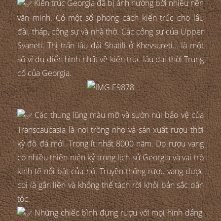
Kiến trúc Georgia đã bị ảnh hưởng bởi nhiều nền
văn minh. Có một số phong cách kiến trúc cho lâu
đài, tháp, công sự và nhà thờ. Các công sự của Upper
Svaneti. Thị trấn lâu đài Shatili ở Khevsureti… là một
số ví dụ điển hình nhất về kiến trúc lâu đài thời Trung
cổ của Georgia.
Các thung lũng màu mỡ và sườn núi bảo vệ của
Transcaucasia là nơi trồng nho và sản xuất rượu thời
kỳ đồ đá mới. Trong ít nhất 8000 năm. Do rượu vang
có nhiều thiên niên kỷ trong lịch sử Georgia và vai trò
kinh tế nổi bật của nó. Truyền thống rượu vang được
coi là gắn liền và không thể tách rời khỏi bản sắc dân
tộc.
Những chiếc bình đựng rượu với mọi hình dáng,