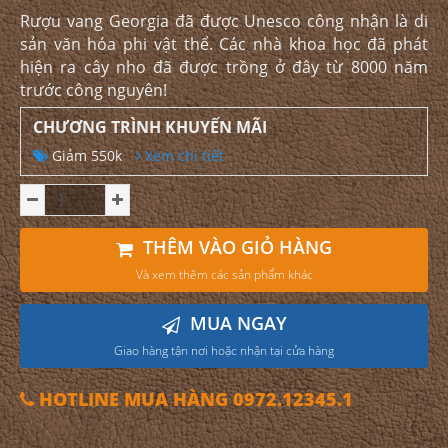
Rượu vang Georgia đã được Unesco công nhận là di
sản văn hóa phi vật thể. Các nhà khoa học đã phát
hiện ra cây nho đã được trồng ở đây từ 8000 năm
trước công nguyên!
CHƯƠNG TRÌNH KHUYẾN MÃI
Giảm 550k
Xem chi tiết
THÊM VÀO GIỎ HÀNG
Và xem thêm các sản phẩm khác
MUA NGAY
Giao hàng tận nơi hoặc nhận tại cửa hàng
HOTLINE MUA HÀNG 0972.12345.1