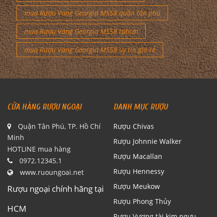
mua Rượu Vang Georgia MS58 quận tân phú
mua Rượu Vang Georgia MS58 tphcm
mua Rượu Vang Georgia MS58 uy tín giá rẻ
CỬA HÀNG RƯỢU NGOẠI
DANH MỤC RƯỢU
Quận Tân Phú, TP. Hồ Chí
Rượu Chivas
Minh
Rượu Johnnie Walker
HOTLINE mua hàng
Rượu Macallan
0972.12345.1
Rượu Hennessy
www.ruoungoai.net
Rượu Meukow
Rượu ngoại chính hãng tại
Rượu Phong Thủy
HCM
Rượu Vương tài kim ngưu