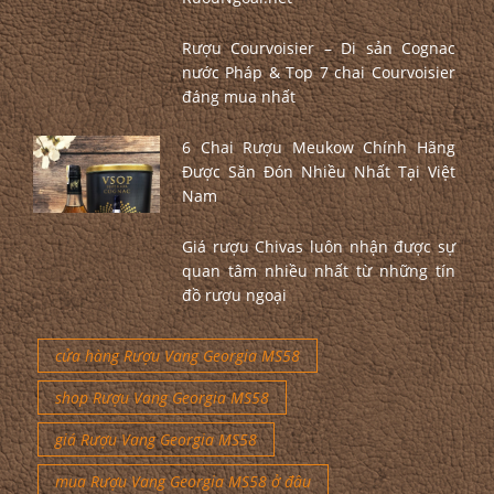
Rượu Courvoisier – Di sản Cognac
nước Pháp & Top 7 chai Courvoisier
đáng mua nhất
6 Chai Rượu Meukow Chính Hãng
Được Săn Đón Nhiều Nhất Tại Việt
Nam
Giá rượu Chivas luôn nhận được sự
quan tâm nhiều nhất từ những tín
đồ rượu ngoại
cửa hàng Rượu Vang Georgia MS58
shop Rượu Vang Georgia MS58
giá Rượu Vang Georgia MS58
mua Rượu Vang Georgia MS58 ở đâu