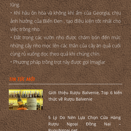
lũng.
• Khí hậu ôn hòa và không khí ẩm của Georgia, chịu
ảnh hưởng của Biển Đen , tạo điều kiện tốt nhất cho
việc trồng nho.
• Đất trong các vườn nho được chăm bón đến mức
những cây nho mọc lên các thân của cây ăn quả cuối
cùng rủ xuống dọc theo quả khi chúng chín.
• Phương pháp trồng trọt này được gọi lmaglar
TIN TỨC MỚI
Giới thiệu Rượu Balvenie, Top 6 kiến
thức về Rượu Balvenie
5 Lý Do Nên Lựa Chọn Cửa Hàng
Rượu Ngoại Đồng Nai –
RuouNgoai.net