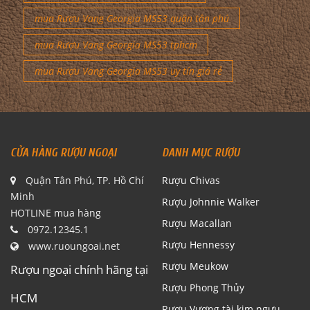
mua Rượu Vang Georgia MS53 quận tân phú
mua Rượu Vang Georgia MS53 tphcm
mua Rượu Vang Georgia MS53 uy tín giá rẻ
CỬA HÀNG RƯỢU NGOẠI
DANH MỤC RƯỢU
Quận Tân Phú, TP. Hồ Chí
Rượu Chivas
Minh
Rượu Johnnie Walker
HOTLINE mua hàng
Rượu Macallan
0972.12345.1
Rượu Hennessy
www.ruoungoai.net
Rượu Meukow
Rượu ngoại chính hãng tại
Rượu Phong Thủy
HCM
Rượu Vương tài kim ngưu