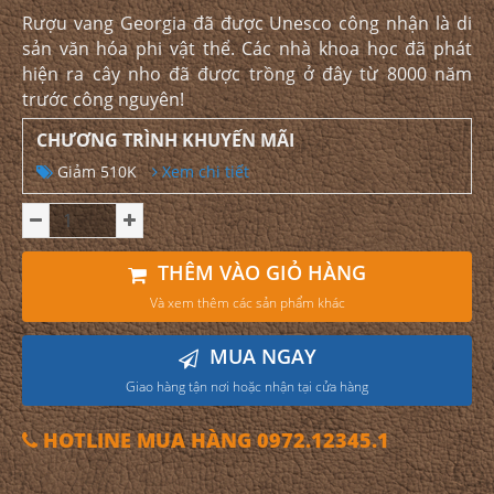
Rượu vang Georgia đã được Unesco công nhận là di
sản văn hóa phi vật thể. Các nhà khoa học đã phát
hiện ra cây nho đã được trồng ở đây từ 8000 năm
trước công nguyên!
CHƯƠNG TRÌNH KHUYẾN MÃI
Giảm 510K
Xem chi tiết
THÊM VÀO GIỎ HÀNG
Và xem thêm các sản phẩm khác
MUA NGAY
Giao hàng tận nơi hoặc nhận tại cửa hàng
HOTLINE MUA HÀNG 0972.12345.1