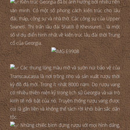
Kiến trúc Georgia đã bị ảnh hưởng bởi nhiều nền
văn minh. Có một số phong cách kiến trúc cho lâu
đài, tháp, công sự và nhà thờ. Các công sự của Upper
Svaneti. Thị trấn lâu đài Shatili ở Khevsureti… là một
số ví dụ điển hình nhất về kiến trúc lâu đài thời Trung
cổ của Georgia.
Các thung lũng màu mỡ và sườn núi bảo vệ của
Transcaucasia là nơi trồng nho và sản xuất rượu thời
kỳ đồ đá mới. Trong ít nhất 8000 năm. Do rượu vang
có nhiều thiên niên kỷ trong lịch sử Georgia và vai trò
kinh tế nổi bật của nó. Truyền thống rượu vang được
coi là gắn liền và không thể tách rời khỏi bản sắc dân
tộc.
Những chiếc bình đựng rượu với mọi hình dáng,