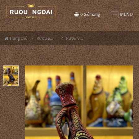
MENU
0
Giỏ hàng
Trang chủ
Rượu Sưu Tầm - Nga
Rượu Vang Gốm Georgia MS53