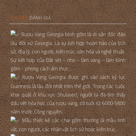
CHI TIẾT
ĐÁNH GIÁ
Rượu Vang Georgia bình gốm là di sản độc đáo
lâu đời xứ Georgia. Là sự kết hợp hoàn hảo của lịch
sử, địa lý, con người, kiến trúc, văn hóa và nghệ thuật.
Sự kết hợp của Đất sét – nho – làm vang – làm bình
gốm – phong cách ẩm thực…
Rượu Vang Georgia được ghi vào sách kỷ lục
Guinness là lâu đời nhất trên thế giới. Trong các cuộc
khai quật ở khu vực Shulaveri, người ta đã tìm thấy
dấu vết hóa học của rượu vang, có tuổi từ 6000-5800
năm trước Công nguyên.
Mẫu thiết kế các chai gốm thường là mẫu linh
vật, con người, các nhân vật lịch sử hoặc kiến trúc.