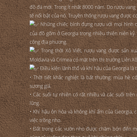
đồ đá mới. Trong ít nhất 8000 năm. Do rượu vang có
tế nổi bật của nó. Truyền thống rượu vang được coi
Những chiếc bình đựng rượu với mọi hình d
của đồ gốm ở Georgia trong nhiều thiên niên kỷ.
công địa phương.
Trong thời Xô Viết, rượu vang được sản xuấ
Moldavia và Crimea có mặt trên thị trường Liên X
Điều kiện lãnh thổ và khí hậu của Georgia là t
• Thời tiết khắc nghiệt là bất thường: mùa hè
sương giá.
• Các suối tự nhiên có rất nhiều và các suối trê
lũng.
• Khí hậu ôn hòa và không khí ẩm của Georgia, c
việc trồng nho.
• Đất trong các vườn nho được chăm bón đến m