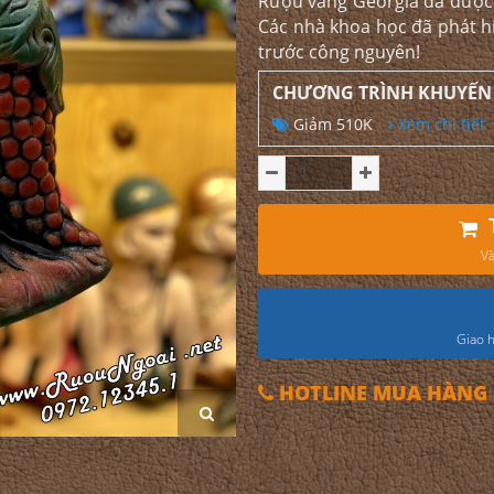
Rượu vang Georgia đã được 
Các nhà khoa học đã phát h
trước công nguyên!
CHƯƠNG TRÌNH KHUYẾN
Giảm 510K
Xem chi tiết
Và
Giao h
HOTLINE MUA HÀNG 0