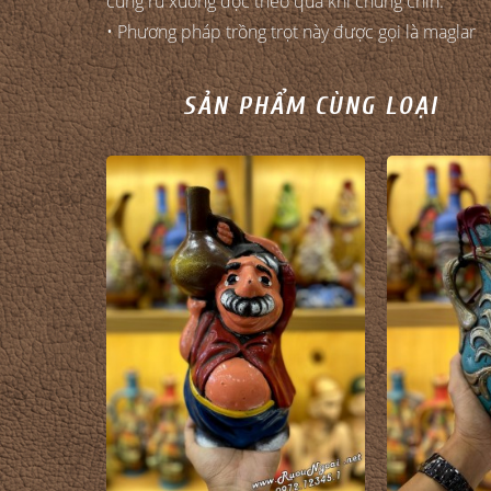
cùng rủ xuống dọc theo quả khi chúng chín.
• Phương pháp trồng trọt này được gọi là maglar
SẢN PHẨM CÙNG LOẠI