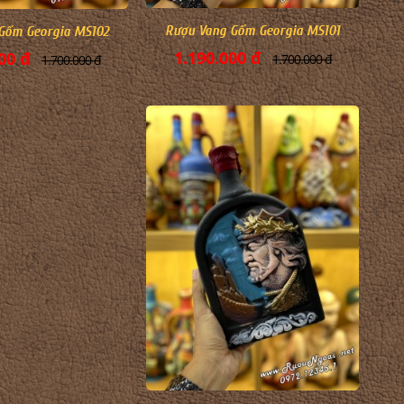
Rượu Vang Gốm Georgia MS101
Gốm Georgia MS102
1.190.000 đ
00 đ
1.700.000 đ
1.700.000 đ