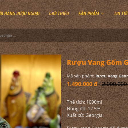
ỬA HÀNG RƯỢU NGOẠI
GIỚI THIỆU
SẢN PHẨM
TIN TỨ
Rượu Vang Gốm Georgia MS19
Rượu Vang Gốm G
Mã sản phẩm:
Rượu Vang Geor
1.490.000 đ
2.000.000
Thể tích: 1000ml
Nồng độ: 12.5%
Xuất xứ: Georgia