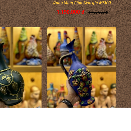
Rượu Vang Gốm Georgia MS100
1.190.000 đ
1.700.000 đ
Rượu Vang Gốm Georgia MS97
 Gốm Georgia MS98