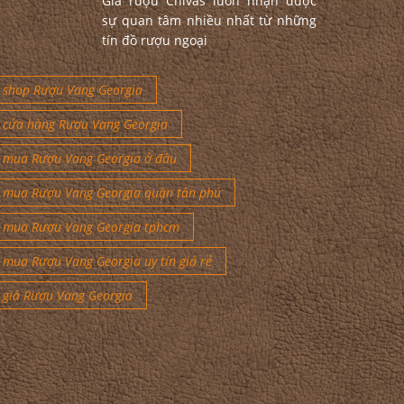
Giá rượu Chivas luôn nhận được
sự quan tâm nhiều nhất từ những
tín đồ rượu ngoại
shop Rượu Vang Georgia
cửa hàng Rượu Vang Georgia
mua Rượu Vang Georgia ở đâu
mua Rượu Vang Georgia quận tân phú
mua Rượu Vang Georgia tphcm
mua Rượu Vang Georgia uy tín giá rẻ
giá Rượu Vang Georgia