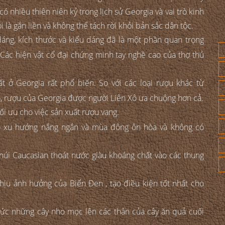
 nhiều thiên niên kỷ trong lịch sử Georgia và vai trò kinh
 là gắn liền và không thể tách rời khỏi bản sắc dân tộc.
áng, kích thước và kiểu dáng đã là một phần quan trọng
 Các hiện vật cổ đại chứng minh tay nghề cao của thợ thủ
t ở Georgia rất phổ biến. So với các loại rượu khác từ
ô, rượu của Georgia được người Liên Xô ưa chuộng hơn cả.
ối ưu cho việc sản xuất rượu vang.
 có xu hướng nắng ngắn và mùa đông ôn hòa và không có
n núi Caucasian thoát nước giàu khoáng chất vào các thung
hịu ảnh hưởng của Biển Đen , tạo điều kiện tốt nhất cho
ức những cây nho mọc lên các thân của cây ăn quả cuối