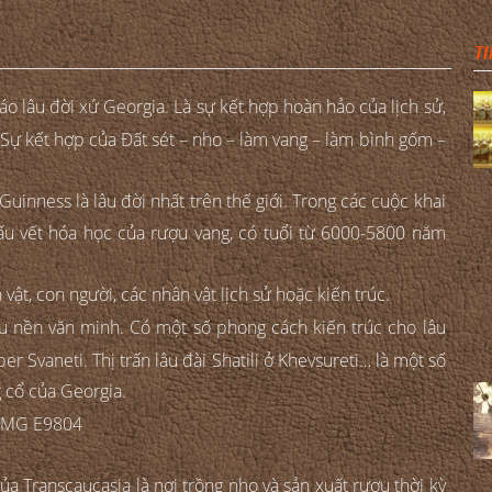
TI
 lâu đời xứ Georgia. Là sự kết hợp hoàn hảo của lịch sử,
t. Sự kết hợp của Đất sét – nho – làm vang – làm bình gốm –
inness là lâu đời nhất trên thế giới. Trong các cuộc khai
dấu vết hóa học của rượu vang, có tuổi từ 6000-5800 năm
ật, con người, các nhân vật lịch sử hoặc kiến trúc.
u nền văn minh. Có một số phong cách kiến trúc cho lâu
r Svaneti. Thị trấn lâu đài Shatili ở Khevsureti… là một số
g cổ của Georgia.
 Transcaucasia là nơi trồng nho và sản xuất rượu thời kỳ