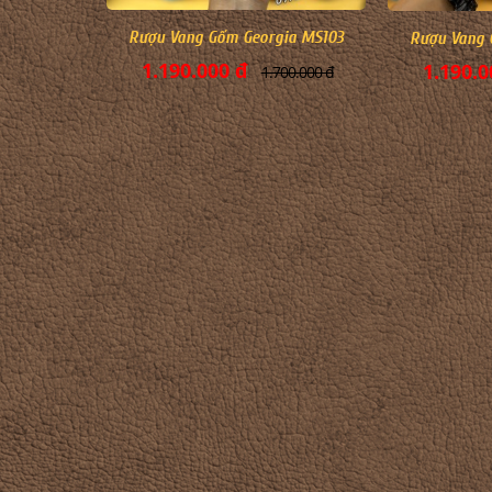
Rượu Vang Gốm Georgia MS103
Rượu Vang 
1.190.000 đ
1.190.0
1.700.000 đ