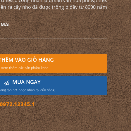
Unesco công nhận là di sản văn hóa phi vật thể.
iện ra cây nho đã được trồng ở đây từ 8000 năm
 MÃI
THÊM VÀO GIỎ HÀNG
 xem thêm các sản phẩm khác
MUA NGAY
àng tận nơi hoặc nhận tại cửa hàng
972.12345.1