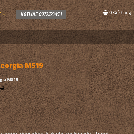
0
Giỏ hàng
C
HOTLINE 0972.12345.1
eorgia MS19
gia MS19
 đ