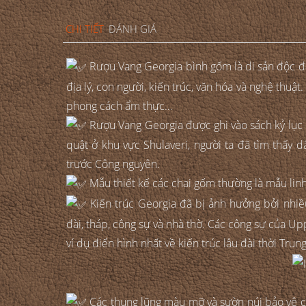
CHI TIẾT
ĐÁNH GIÁ
Rượu Vang Georgia bình gốm là di sản độc đáo
địa lý, con người, kiến trúc, văn hóa và nghệ thuậ
phong cách ẩm thực…
Rượu Vang Georgia được ghi vào sách kỷ lục Gu
quật ở khu vực Shulaveri, người ta đã tìm thấy 
trước Công nguyên.
Mẫu thiết kế các chai gốm thường là mẫu linh v
Kiến trúc Georgia đã bị ảnh hưởng bởi nhiề
đài, tháp, công sự và nhà thờ. Các công sự của Uppe
ví dụ điển hình nhất về kiến trúc lâu đài thời Trun
Các thung lũng màu mỡ và sườn núi bảo vệ của