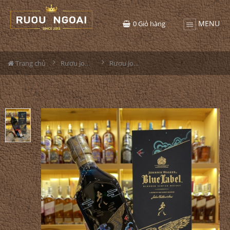
MENU
0
Giỏ hàng
Trang chủ
Rượu Johnnie walker
Rượu Johnnie Walker Blue Label - Year of The Tiger 2022