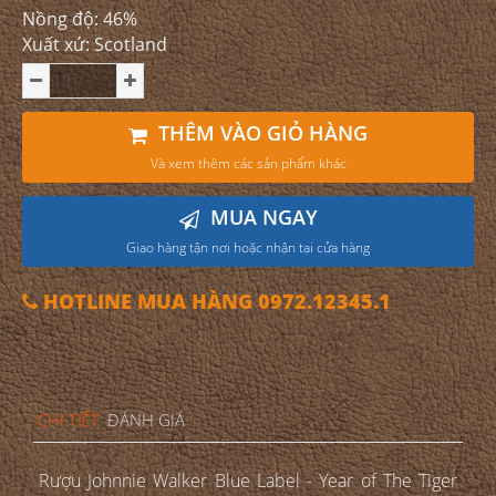
Nồng độ: 46%
Xuất xứ: Scotland
THÊM VÀO GIỎ HÀNG
Và xem thêm các sản phẩm khác
MUA NGAY
Giao hàng tận nơi hoặc nhận tại cửa hàng
HOTLINE MUA HÀNG 0972.12345.1
CHI TIẾT
ĐÁNH GIÁ
Rượu Johnnie Walker Blue Label - Year of The Tiger