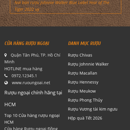
Nơi bán rượu Johnnie Walker Blue Label Year of The
Tiger 2022 uy
CỬA HÀNG RƯỢU NGOẠI
DANH MỤC RƯỢU
Quận Tân Phú, TP. Hồ Chí
Rượu Chivas
Minh
Rượu Johnnie Walker
HOTLINE mua hàng
Rượu Macallan
0972.12345.1
Rượu Hennessy
www.ruoungoai.net
Rượu Meukow
Rượu ngoại chính hãng tại
Rượu Phong Thủy
HCM
Rượu Vương tài kim ngưu
Top 10 Cửa hàng rượu ngoại
Hộp quà Tết 2026
HCM
Cửa hàng Rượu ngoại Đồng