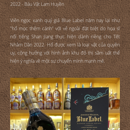
2022 - Báu Vật Lam Huyền
Viên ngọc xanh quý giá Blue Label năm nay lại như
"hổ mọc thêm cánh" với vẻ ngoài đặt biệt do họa sĩ
nổi tiếng Shan Jiang thực hiện dành riêng cho Tết
Nhâm Dần 2022. Hổ được xem là loại vật của quyền
uy, cộng hưởng với hình ảnh khu đô thị sầm uất thể
hiện ý nghĩa về một sự chuyển mình mạnh mẽ.