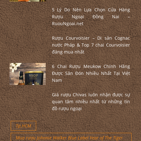
5 Lý Do Nên Lựa Chọn Cửa Hàng
Rượu Ngoại Đồng Nai –
RuouNgoai.net
Rượu Courvoisier – Di sản Cognac
nước Pháp & Top 7 chai Courvoisier
đáng mua nhất
6 Chai Rượu Meukow Chính Hãng
Được Săn Đón Nhiều Nhất Tại Việt
Nam
Giá rượu Chivas luôn nhận được sự
quan tâm nhiều nhất từ những tín
đồ rượu ngoại
Tp.HCM
Mua rượu Johnnie Walker Blue Label Year of The Tiger