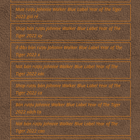
Mua rượu Johnnie Walker Blue Label Year of The Tiger
2022 giá rẻ
Shop bán rượu Johnnie Walker Blue Label Year of The
Tiger 2022 uy
ở đâu bán rượu Johnnie Walker Blue Label Year of The
Tiger 2022 x
Nơi bán rượu Johnnie Walker Blue Label Year of The
Tiger 2022 xác
Shop rượu bán Johnnie Walker Blue Label Year of The
Tiger 2022 ca
Bán rượu Johnnie Walker Blue Label Year of The Tiger
2022 xách ta
Nơi bán rượu Johnnie Walker Blue Label Year of The
Tiger 2022 cao