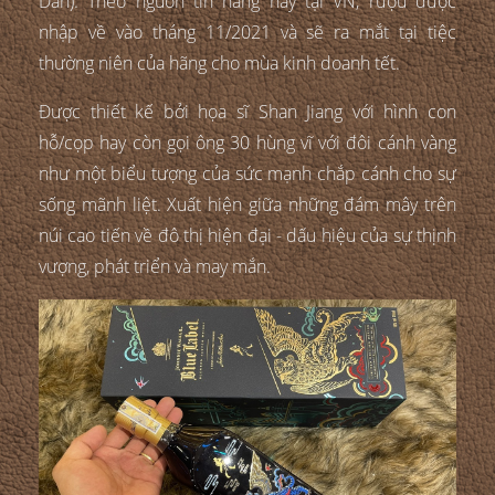
Dần). Theo nguồn tin hãng này tại VN, rượu được
nhập về vào tháng 11/2021 và sẽ ra mắt tại tiệc
thường niên của hãng cho mùa kinh doanh tết.
Được thiết kế bởi họa sĩ Shan Jiang với hình con
hỗ/cọp hay còn gọi ông 30 hùng vĩ với đôi cánh vàng
như một biểu tượng của sức mạnh chắp cánh cho sự
sống mãnh liệt. Xuất hiện giữa những đám mây trên
núi cao tiến về đô thị hiện đại - dấu hiệu của sự thịnh
vượng, phát triển và may mắn.