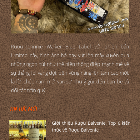
Rượu Johnnie Walker Blue Label với phiên bản
Limited này, hình ảnh hổ bay vút lên mây xuyên qua
những ngọn núi như thế hiện thông điệp mạnh mẽ về
sự thắng lợi vang dội, bền vững nâng lên tầm cao mới,
là lời chúc năm mới vạn sự như ý gửi đến bạn bè và
đối tác trân quý.
TIN TỨC MỚI
Giới thiệu Rượu Balvenie, Top 6 kiến
thức về Rượu Balvenie