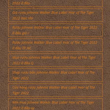
2022 ở đâu
Giá rượu Johnnie Walker Blue Label Year of The Tiger
2022 bao nhi
Rượu Johnnie Walker Blue Label Year of The Tiger 2022
ở đâu giá r
Rượu Johnnie Walker Blue Label Year of The Tiger 2022
ở đâu TP.HC
Mua rượu Johnnie Walker Blue Label Year of The Tiger
2022 ở đâu Q
Shop rượu bán Johnnie Walker Blue Label Year of The
Tiger 2022
Cửa hàng rượu Johnnie Walker Blue Label Year of The
Tiger 2022
Nên mua Johnnie Walker Blue Label Year of The Tiger
2022 ở đâu uy