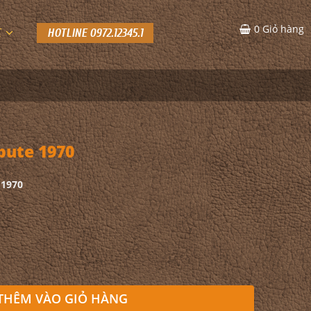
0
Giỏ hàng
C
HOTLINE 0972.12345.1
bute 1970
 1970
THÊM VÀO GIỎ HÀNG