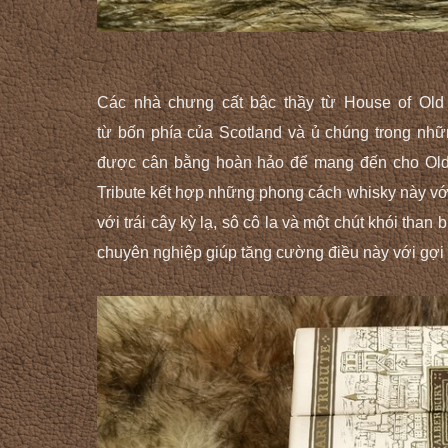
Các nhà chưng cất bậc thầy từ House of Old
từ bốn phía của Scotland và ủ chúng trong nh
được cân bằng hoàn hảo để mang đến cho Old Pa
Tribute kết hợp những phong cách whisky này v
với trái cây kỳ lạ, sô cô la và một chút khói tha
chuyên nghiệp giúp tăng cường điều này với gợi 