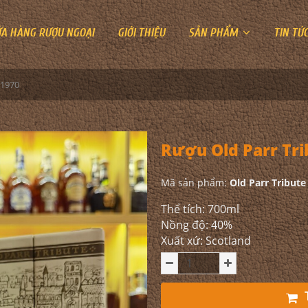
ỬA HÀNG RƯỢU NGOẠI
GIỚI THIỆU
SẢN PHẨM
TIN TỨ
 1970
Rượu Old Parr Tri
Mã sản phẩm:
Old Parr Tribute
Thể tích: 700ml
Nồng độ: 40%
Xuất xứ: Scotland