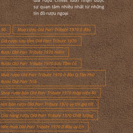
Giá rượu Chivas luôn nhận được
sự quan tâm nhiều nhất từ những
tín đồ rượu ngoại
90
Mua rượu Old Parr Tribute 1970 ở đâu
Giá rượu sưu tầm Old Parr Tribute 1970
Rượu Old Parr Tribute 1970 Hiếm
Rượu Old Parr Tribute 1970 Sưu Tầm Cổ
Mua rượu Old Parr Tribute 1970 ở đâu Q.Tân Phú
Rượu Old Parr Trib
Shop rượu bán Old Parr Tribute 1970 thập niên 80
Nơi bán rượu Old Parr Tribute 1970 uy tín giá tốt
Cửa hàng rượu Old Parr Tribute 1970 Chất lượng
Nên mua Old Parr Tribute 1970 ở đâu uy tín