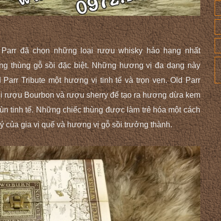
 Parr đã chọn những loại rượu whisky hảo hạng nhất
ững thùng gỗ sồi đặc biệt. Những hương vị đa dạng này
rr Tribute một hương vị tinh tế và trọn vẹn. Old Parr
ới rượu Bourbon và rượu sherry để tạo ra hương dừa kem
n bùn tinh tế. Những chiếc thùng được làm trẻ hóa một cách
ý của gia vị quế và hương vị gỗ sồi trưởng thành.