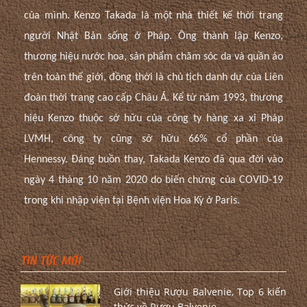
của mình.
Kenzo Takada là một nhà thiết kế thời trang
người Nhật Bản sống ở Pháp. Ông thành lập Kenzo,
thương hiệu nước hoa, sản phẩm chăm sóc da và quần áo
trên toàn thế giới, đồng thời là chủ tịch danh dự của Liên
đoàn thời trang cao cấp Châu Á. Kể từ năm 1993, thương
hiệu Kenzo thuộc sở hữu của công ty hàng xa xỉ Pháp
LVMH, công ty cũng sở hữu 66% cổ phần của
Hennessy. Đáng buồn thay, Takada Kenzo đã qua đời vào
ngày 4 tháng 10 năm 2020 do biến chứng của COVID-19
trong khi nhập viện tại Bệnh viện Hoa Kỳ ở Paris.
TIN TỨC MỚI
Giới thiệu Rượu Balvenie, Top 6 kiến
thức về Rượu Balvenie