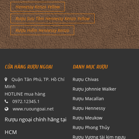
Hennessy Kenzo Yellow
Rượu Sưu Tầm Hennessy Kenzo Yellow
Rượu Hiếm Hennessy Kenzo
CỬA HÀNG RƯỢU NGOẠI
DANH MỤC RƯỢU
Quận Tân Phú, TP. Hồ Chí
Rượu Chivas
Minh
Rượu Johnnie Walker
HOTLINE mua hàng
Rượu Macallan
0972.12345.1
Rượu Hennessy
www.ruoungoai.net
Rượu Meukow
Rượu ngoại chính hãng tại
Rượu Phong Thủy
HCM
Rượu Vương tài kim ngưu