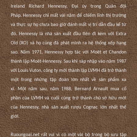
Ireland Richard Hennessy, Đại úy trong Quân đội
Pháp. Hennessy chỉ mất vài năm để chiếm lĩnh thị trường
và thực sự họ chưa bao giờ đánh mất vị trí dẫn đầu kể từ
đó. Hennessy là nhà sản xuất đầu tiên đi kèm với Extra
Old (XO) và họ cũng đã phát minh ra hệ thống xếp hạng
sao. Năm 1971, Hennessy hợp tác với Moët et Chandon
thành lập Moët-Hennessy. Sau khi sáp nhập vào năm 1987
với Louis Vuton, công ty mới thành lập LVMH đã trở thành
một trong những tập đoàn lớn nhất về sản phẩm xa
xỉ. Một năm sau, năm 1988, Bernard Arnault mua cổ
phần của LVMH và cuối cùng trở thành chủ sở hữu mới
của Hennessy, nhà sản xuất rượu Cognac lớn nhất thế
giới.
Ruoungoai.net rất vui vì có một vài bộ trong bộ sưu tập