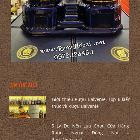
TIN TỨC MỚI
Giới thiệu Rượu Balvenie, Top 6 kiến
thức về Rượu Balvenie
5 Lý Do Nên Lựa Chọn Cửa Hàng
Rượu Ngoại Đồng Nai –
RuouNgoai.net