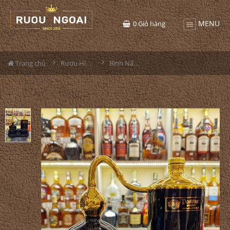
MENU
0
Giỏ hàng
Trang chủ
Rượu Hiếm - Cũ
Bình Nấu Rượu Passion Extra Cognac