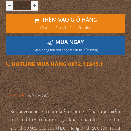
THÊM VÀO GIỎ HÀNG
Và xem thêm các sản phẩm khác
MUA NGAY
Giao hàng tận nơi hoặc nhận tại cửa hàng
HOTLINE MUA HÀNG 0972.12345.1
CHI TIẾT
ĐÁNH GIÁ
Ruoungoai.net săn tìm kiếm những dòng rượu hiếm,
rượu cổ trên mỗi quốc gia khác nhau trên toàn thế
giới, theo yêu cầu của khách hàng thích sưu tầm rượu,