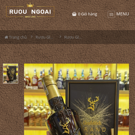
MENU
0
Giỏ hàng
Trang chủ
Rượu Glenfiddich
Rượu Glenfiddich Grand Cru 23 Năm