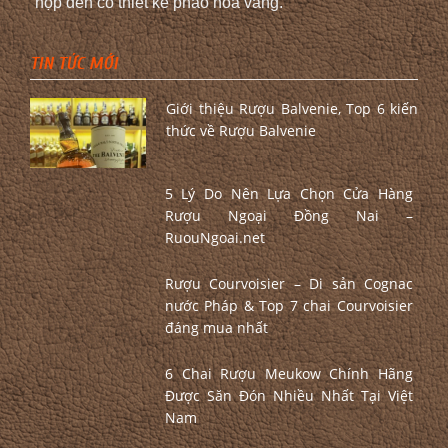
hộp đen có thiết kế pháo hoa vàng.
TIN TỨC MỚI
Giới thiệu Rượu Balvenie, Top 6 kiến
thức về Rượu Balvenie
5 Lý Do Nên Lựa Chọn Cửa Hàng
Rượu Ngoại Đồng Nai –
RuouNgoai.net
Rượu Courvoisier – Di sản Cognac
nước Pháp & Top 7 chai Courvoisier
đáng mua nhất
6 Chai Rượu Meukow Chính Hãng
Được Săn Đón Nhiều Nhất Tại Việt
Nam