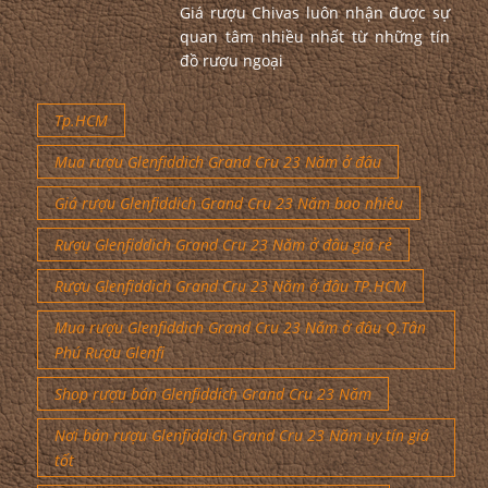
Giá rượu Chivas luôn nhận được sự
quan tâm nhiều nhất từ những tín
đồ rượu ngoại
Tp.HCM
Mua rượu Glenfiddich Grand Cru 23 Năm ở đâu
Giá rượu Glenfiddich Grand Cru 23 Năm bao nhiêu
Rượu Glenfiddich Grand Cru 23 Năm ở đâu giá rẻ
Rượu Glenfiddich Grand Cru 23 Năm ở đâu TP.HCM
Mua rượu Glenfiddich Grand Cru 23 Năm ở đâu Q.Tân
Phú Rượu Glenfi
Shop rượu bán Glenfiddich Grand Cru 23 Năm
Nơi bán rượu Glenfiddich Grand Cru 23 Năm uy tín giá
tốt