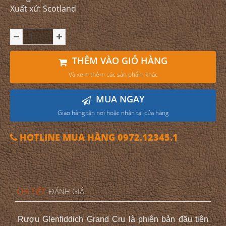
Xuất xứ: Scotland
THÊM VÀO GIỎ HÀNG
Và xem thêm các sản phẩm khác
MUA NGAY
Giao hàng tận nơi hoặc nhận tại cửa hàng
HOTLINE MUA HÀNG 0972.12345.1
CHI TIẾT
ĐÁNH GIÁ
Rượu
Glenfiddich Grand Cru là phiên bản đầu tiên