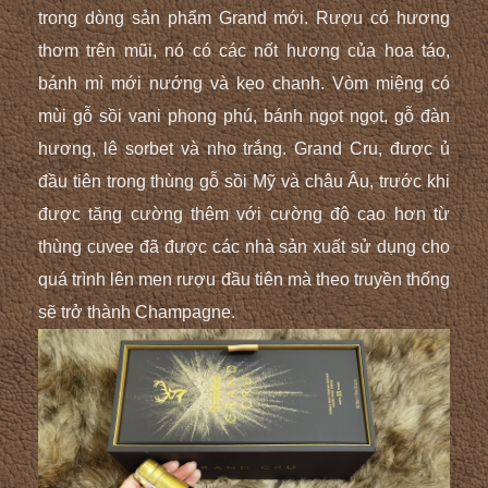
trong dòng sản phẩm Grand mớ
i. Rượu có hương
thơm trên
mũi, nó có các nốt hương của hoa táo,
bánh mì mới nướng và kẹo chanh. Vòm miệng có
mùi gỗ sồi vani phong phú, bánh ngọt ngọt, gỗ đàn
hương, lê sorbet và nho trắng. Grand Cru, được ủ
đầu tiên trong thùng gỗ sồi Mỹ và châu Âu, trước khi
được tăng cường thêm với cường độ cao hơn từ
thùng cuvee đã được các nhà sản xuất sử dụng cho
quá trình lên men rượu đầu tiên mà theo truyền thống
sẽ trở thành Champagne.