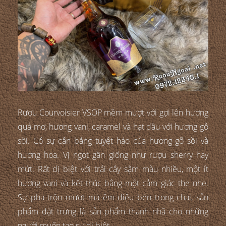
Rượu Courvoisier VSOP mềm mượt với gợi lên hương
quả mơ, hương vani, caramel và hạt dầu với hương gỗ
sồi. Có sự cân bằng tuyệt hảo của hương gỗ sồi và
hương hoa. Vị ngọt gần giống như rượu sherry hay
mứt. Rất dị biệt với trái cây sậm màu nhiều, một ít
hương vani và kết thúc bằng một cảm giác the nhẹ.
Sự pha trộn mượt mà êm diệu bên trong chai, sản
phẩm đặt trưng là sản phẩm thanh nhã cho những
người muốn tạo sự dị biệt.