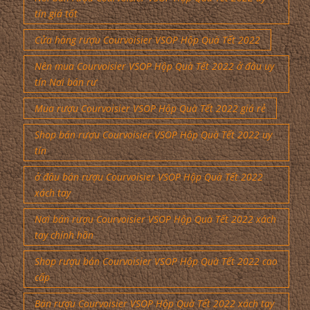
tín giá tốt
Cửa hàng rượu Courvoisier VSOP Hộp Quà Tết 2022
Nên mua Courvoisier VSOP Hộp Quà Tết 2022 ở đâu uy
tín Nơi bán rư
Mua rượu Courvoisier VSOP Hộp Quà Tết 2022 giá rẻ
Shop bán rượu Courvoisier VSOP Hộp Quà Tết 2022 uy
tín
ở đâu bán rượu Courvoisier VSOP Hộp Quà Tết 2022
xách tay
Nơi bán rượu Courvoisier VSOP Hộp Quà Tết 2022 xách
tay chính hãn
Shop rượu bán Courvoisier VSOP Hộp Quà Tết 2022 cao
cấp
Bán rượu Courvoisier VSOP Hộp Quà Tết 2022 xách tay