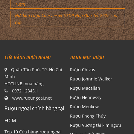
100%
Nơi bán rượu Courvoisier VSOP Hộp Quà Tết 2022 cao
cấp
CỬA HÀNG RƯỢU NGOẠI
DANH MỤC RƯỢU
Quận Tân Phú, TP. Hồ Chí
Rượu Chivas
Minh
Rượu Johnnie Walker
HOTLINE mua hàng
Rượu Macallan
0972.12345.1
Rượu Hennessy
www.ruoungoai.net
Rượu Meukow
Rượu ngoại chính hãng tại
Rượu Phong Thủy
HCM
Rượu Vương tài kim ngưu
Top 10 Cửa hàng rượu ngoại