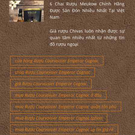
6 Chai Rượu Meukow Chính Hãng
Được Săn Đón Nhiều Nhất Tại Việt
Nam
Giá rượu Chivas luôn nhận được sự
quan tâm nhiều nhất từ những tín
đồ rượu ngoại
cửa hàng Rượu Courvoisier Emperor Cognac
shop Rượu Courvoisier Emperor Cognac
giá Rượu Courvoisier Emperor Cognac
mua Rượu Courvoisier Emperor Cognac ở đâu
mua Rượu Courvoisier Emperor Cognac quận tân phú
mua Rượu Courvoisier Emperor Cognac tphcm
mua Rượu Courvoisier Emperor Cognac uy tín giá rẻ