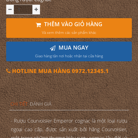
THÊM VÀO GIỎ HÀNG
Và xem thêm các sản phẩm khác
MUA NGAY
Giao hàng tận nơi hoặc nhận tại cửa hàng
HOTLINE MUA HÀNG 0972.12345.1
CHI TIẾT
ĐÁNH GIÁ
- Rượu Courvoisier Emperor cognac là một loại rượu
ngoại cao cấp, được sản xuất bởi hãng Courvoisier,
một trong những thương hiệu rượu cognac lâu đời và