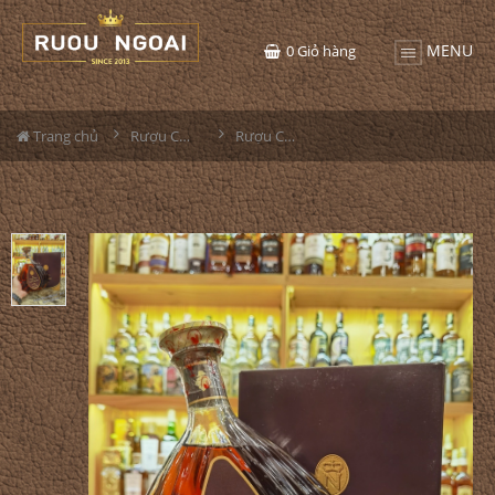
MENU
0
Giỏ hàng
Trang chủ
Rượu Cognac
Rượu Courvoisier Emperor Cognac