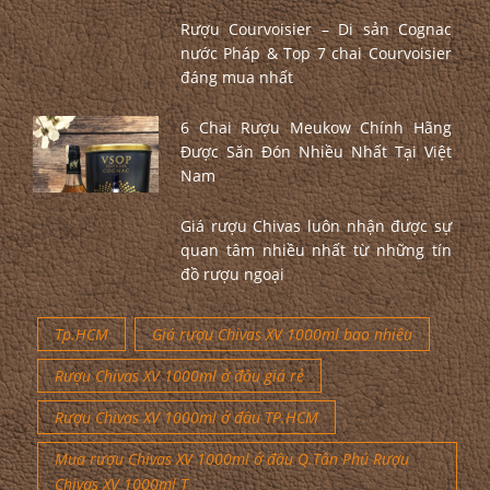
Rượu Courvoisier – Di sản Cognac
nước Pháp & Top 7 chai Courvoisier
đáng mua nhất
6 Chai Rượu Meukow Chính Hãng
Được Săn Đón Nhiều Nhất Tại Việt
Nam
Giá rượu Chivas luôn nhận được sự
quan tâm nhiều nhất từ những tín
đồ rượu ngoại
Tp.HCM
Giá rượu Chivas XV 1000ml bao nhiêu
Rượu Chivas XV 1000ml ở đâu giá rẻ
Rượu Chivas XV 1000ml ở đâu TP.HCM
Mua rượu Chivas XV 1000ml ở đâu Q.Tân Phú Rượu
Chivas XV 1000ml T