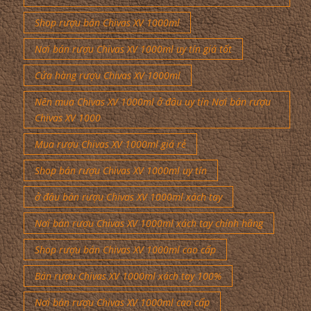
Shop rượu bán Chivas XV 1000ml
Nơi bán rượu Chivas XV 1000ml uy tín giá tốt
Cửa hàng rượu Chivas XV 1000ml
Nên mua Chivas XV 1000ml ở đâu uy tín Nơi bán rượu
Chivas XV 1000
Mua rượu Chivas XV 1000ml giá rẻ
Shop bán rượu Chivas XV 1000ml uy tín
ở đâu bán rượu Chivas XV 1000ml xách tay
Nơi bán rượu Chivas XV 1000ml xách tay chính hãng
Shop rượu bán Chivas XV 1000ml cao cấp
Bán rượu Chivas XV 1000ml xách tay 100%
Nơi bán rượu Chivas XV 1000ml cao cấp