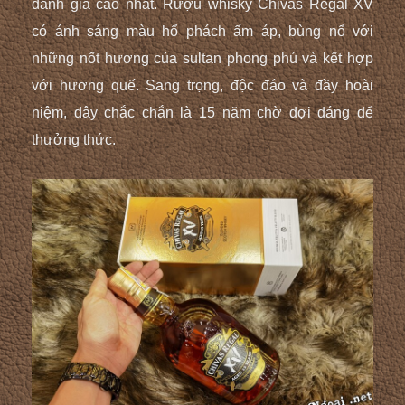
đánh giá cao nhất. Rượu whisky Chivas Regal XV
có ánh sáng màu hổ phách ấm áp, bùng nổ với
những nốt hương của sultan phong phú và kết hợp
với hương quế. Sang trọng, độc đáo và đầy hoài
niệm, đây chắc chắn là 15 năm chờ đợi đáng để
thưởng thức.