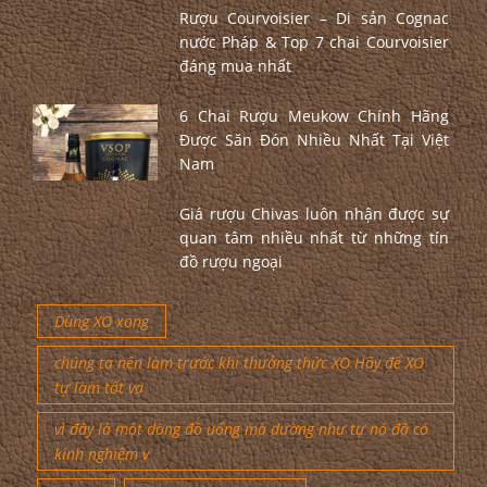
Rượu Courvoisier – Di sản Cognac
nước Pháp & Top 7 chai Courvoisier
đáng mua nhất
6 Chai Rượu Meukow Chính Hãng
Được Săn Đón Nhiều Nhất Tại Việt
Nam
Giá rượu Chivas luôn nhận được sự
quan tâm nhiều nhất từ những tín
đồ rượu ngoại
Dùng XO xong
chúng ta nên làm trước khi thưởng thức XO Hãy để XO
tự làm tốt va
vì đây là một dòng đồ uống mà dường như tự nó đã có
kinh nghiệm v