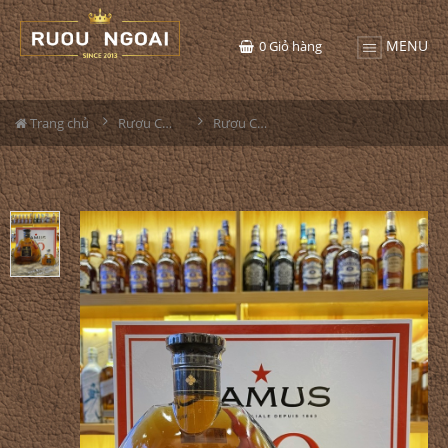
MENU
0
Giỏ hàng
Trang chủ
Rượu Camus
Rượu Camus XO Elegance Hộp Quà Tết 2022