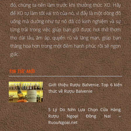
đó, chúng ta nên làm trước khi thưởng thức XO. Hãy
để XO tự làm tốt vai trò của nó, vì đây là một dòng đồ
uống mà dường như tự nó đã có kinh nghiệm và sự
từng trải trong việc giúp bạn giữ được hơi thở thơm
tho dài lâu, ấm áp, quyến rũ và lãng mạn, giúp bạn
thăng hoa hơn trong một đêm hạnh phúc rồi sẽ ngon
giấc.
TIN TỨC MỚI
Giới thiệu Rượu Balvenie, Top 6 kiến
thức về Rượu Balvenie
5 Lý Do Nên Lựa Chọn Cửa Hàng
Rượu Ngoại Đồng Nai –
RuouNgoai.net