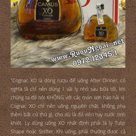
"Cognac XO là dòng rượu để uống After Dinner, có
nghĩa là chỉ nên dùng 1 vài ly nhỏ sau bữa tối, khi
chúng ta đã nói KHÔNG với các món sơn hào hải vị.
Cognac XO chỉ nên uống nguyên chất, không pha
thêm bất cứ thứ gì, cho dù là đá viên hay nước tinh
khiết. Ly dùng uống XO nhất định phải là ly Tulip
Shape hoặc Snifter. Khi uống, phải thưởng được cả