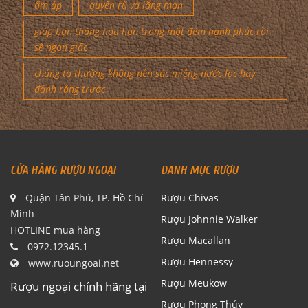
ấm áp
quyến rũ và lãng mạn
giúp bạn thăng hoa hơn trong một đêm hạnh phúc rồi
sẽ ngon giấc
chúng ta thường không nên súc miệng nước lọc hay
đánh răng trước
CỬA HÀNG RƯỢU NGOẠI
DANH MỤC RƯỢU
Quận Tân Phú, TP. Hồ Chí
Rượu Chivas
Minh
Rượu Johnnie Walker
HOTLINE mua hàng
Rượu Macallan
0972.12345.1
Rượu Hennessy
www.ruoungoai.net
Rượu Meukow
Rượu ngoại chính hãng tại
Rượu Phong Thủy