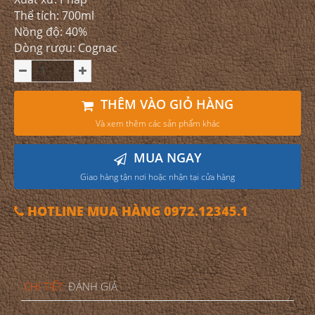
Thể tích: 700ml
Nồng độ: 40%
Dòng rượu: Cognac
THÊM VÀO GIỎ HÀNG
Và xem thêm các sản phẩm khác
MUA NGAY
Giao hàng tận nơi hoặc nhận tại cửa hàng
HOTLINE MUA HÀNG 0972.12345.1
CHI TIẾT
ĐÁNH GIÁ