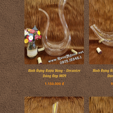
Bình Đựng Rượu Vang - Decanter
Bình Đựng R
Dáng Đẹp M09
Dá
1.150.000 đ
9