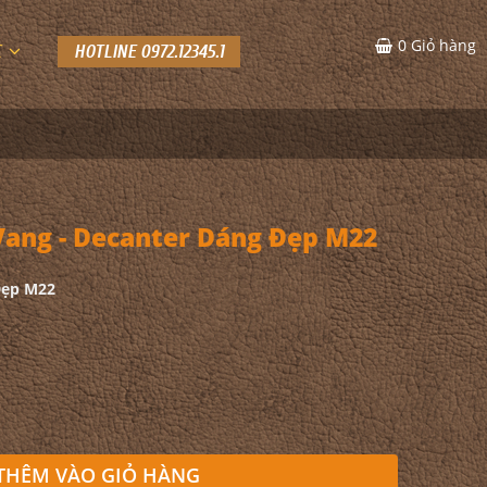
0
Giỏ hàng
C
HOTLINE 0972.12345.1
ang - Decanter Dáng Đẹp M22
Đẹp M22
THÊM VÀO GIỎ HÀNG