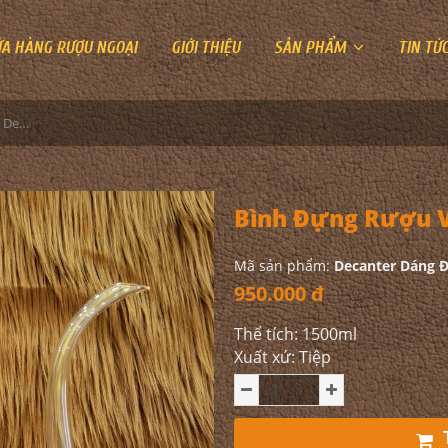
ỬA HÀNG RƯỢU NGOẠI
GIỚI THIỆU
SẢN PHẨM
TIN TỨ
Bình Đựng Rượu Vang - Decanter Dáng Đẹp M22
Bình Đựng Rượu V
Mã sản phẩm:
Decanter Dáng 
950.000 đ
Thể tích: 1500ml
Xuất xứ: Tiệp