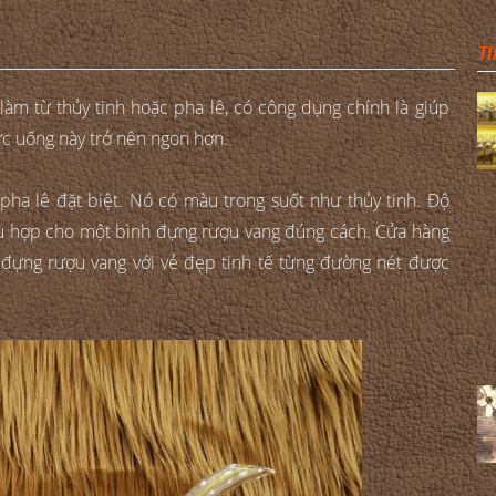
TI
làm từ thủy tinh hoặc pha lê, có công dụng chính là giúp
ức uống này trở nên ngon hơn.
pha lê đặt biệt. Nó có màu trong suốt như thủy tinh. Độ
phù hợp cho một bình đựng rượu vang đúng cách. Cửa hàng
h đựng rượu vang với vẻ đẹp tinh tế từng đường nét được