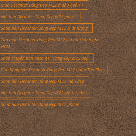
Mua Decanter Dáng Đẹp M22 ở đâu quận 1
Nơi bán Decanter Dáng Đẹp M22 giá rẻ
Shop bán Decanter Dáng Đẹp M22 chất lượng
Tìm mua Decanter Dáng Đẹp M22 giá tốt thành phố
HCM
Shop chuyên bán Decanter Dáng Đẹp M22 đẹp
Cửa hàng bán Decanter Dáng Đẹp M22 quận Tân Phú
Shop bán Decanter Dáng Đẹp M22 mẫu đẹp
Nơi bán Decanter Dáng Đẹp M22 giá tốt nhất
Shop Bán Decanter Dáng Đẹp M22 pha lê