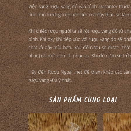
Việc sang rượu vang đỏ vào bình Decanter trước
tính phô trương trên bàn tiệc mà đây thực sự là m
Khi chiếc rượu người ta sẽ rót rượu vang đỏ từ ch
bình, Khí oxy khi tiếp xúc với rượu vang đỏ sẽ ph
chát và dậy mùi hơn. Sau đó rượu sẽ được "thở
nhau) rồi mới đem đi phục vụ. Khi đó rượu sẽ trở
Hãy đến Rượu Ngoại .net để tham khảo các sả
rượu vang vừa ý nhất.
SẢN PHẨM CÙNG LOẠI