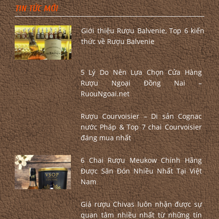
TIN TỨC MỚI
Giới thiệu Rượu Balvenie, Top 6 kiến
thức về Rượu Balvenie
5 Lý Do Nên Lựa Chọn Cửa Hàng
Rượu Ngoại Đồng Nai –
RuouNgoai.net
Rượu Courvoisier – Di sản Cognac
nước Pháp & Top 7 chai Courvoisier
đáng mua nhất
6 Chai Rượu Meukow Chính Hãng
Được Săn Đón Nhiều Nhất Tại Việt
Nam
Giá rượu Chivas luôn nhận được sự
quan tâm nhiều nhất từ những tín