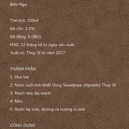
Biển Ngà.
Thể tích: 330ml
Độ cồn: 2.5%
Độ đắng: 9 (IBU)
HSD: 12 tháng kể từ ngày sản xuát
Xuất xứ: Thụy Sĩ từ năm 2017.
THÀNH PHẦN
1. Hoa bia
2. Nước suối tinh khiết Vùng Seealpsee (Alpstein) Thụy Sĩ
3. Mạch nha đại mạch
4. Men
5. Nước ép xoài, đường và hương vị xoài
CÔNG DỤNG