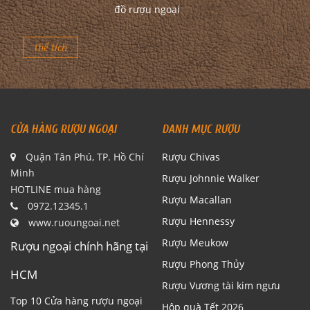
đồ rượu ngoại
thể tích
CỬA HÀNG RƯỢU NGOẠI
DANH MỤC RƯỢU
Quận Tân Phú, TP. Hồ Chí
Rượu Chivas
Minh
Rượu Johnnie Walker
HOTLINE mua hàng
Rượu Macallan
0972.12345.1
Rượu Hennessy
www.ruoungoai.net
Rượu Meukow
Rượu ngoại chính hãng tại
Rượu Phong Thủy
HCM
Rượu Vương tài kim ngưu
Top 10 Cửa hàng rượu ngoại
Hộp quà Tết 2026