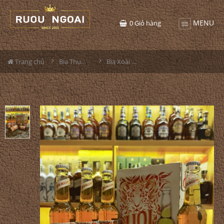
MENU
0
Giỏ hàng
Trang chủ
Bia Thụy Sĩ
Bia Xoài Mango Hoi Thụy Sĩ