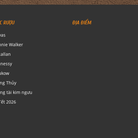
C RƯỢU
ĐỊA ĐIỂM
vas
nnie Walker
allan
nessy
ukow
ng Thủy
ng tài kim ngưu
Tết 2026