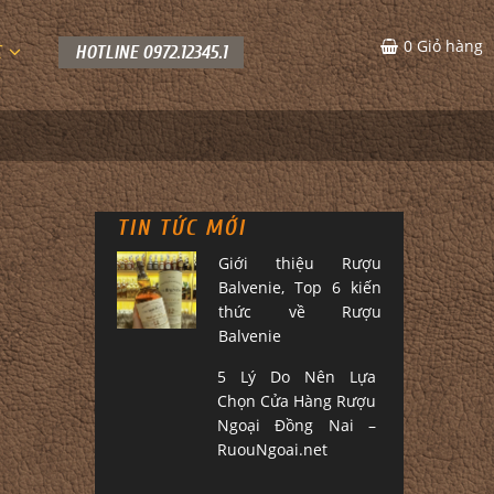
0
Giỏ hàng
C
HOTLINE 0972.12345.1
TIN TỨC MỚI
Giới thiệu Rượu
Balvenie, Top 6 kiến
thức về Rượu
Balvenie
5 Lý Do Nên Lựa
Chọn Cửa Hàng Rượu
Ngoại Đồng Nai –
RuouNgoai.net